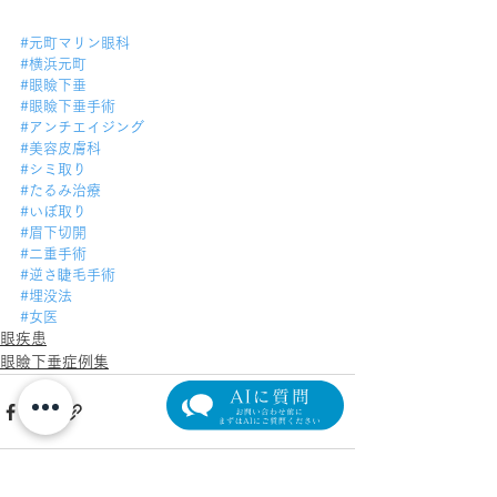
#元町マリン眼科
#横浜元町
#眼瞼下垂
#眼瞼下垂手術
#アンチエイジング
#美容皮膚科
#シミ取り
#たるみ治療
#いぼ取り
#眉下切開
#二重手術
#逆さ睫毛手術
#埋没法
#女医
眼疾患
眼瞼下垂症例集