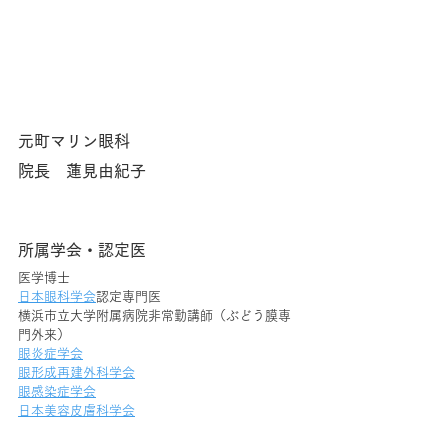
元町マリン眼科
院長　蓮見由紀子
所属学会・認定医
医学博士
日本眼科学会
認定専門医
横浜市立大学附属病院非常勤講師（ぶどう膜専
門外来）
眼炎症学会
眼形成再建外科学会
眼感染症学会
日本美容皮膚科学会