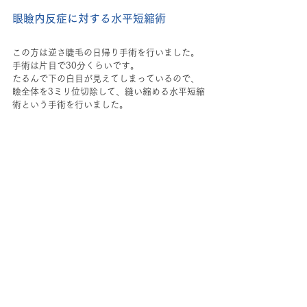
眼瞼内反症に対する水平短縮術
この方は逆さ睫毛の日帰り手術を行いました。
手術は片目で30分くらいです。
たるんで下の白目が見えてしまっているので、
瞼全体を3ミリ位切除して、縫い縮める水平短縮
術という手術を行いました。