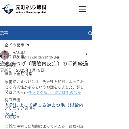
記事
全ての記事
HASUMI
全ての記事
2021年9月14日
読了時間: 3分
逆さまつげ（眼瞼内反症）の手術経過
眼疾患
更新日：
2025年1月19日
眼瞼下垂症例集
以前逆さまつげには、先天性と加齢によってお
美容
こる老人性があるというお話をしました。詳し
コスメ
くはこちら👉
チクチク痛い、逆さ睫毛の治療
院内設備
加齢によって起こる逆まつ毛（眼瞼内
クリニック歳時記
反症）
お知らせ
当院で手術した加齢によって起こる下眼瞼内反