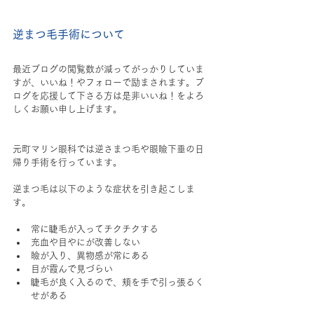
逆まつ毛手術について
最近ブログの閲覧数が減ってがっかりしていま
すが、いいね！やフォローで励まされます。ブ
ログを応援して下さる方は是非いいね！をよろ
しくお願い申し上げます。
元町マリン眼科では逆さまつ毛や眼瞼下垂の日
帰り手術を行っています。
逆まつ毛は以下のような症状を引き起こしま
す。
常に睫毛が入ってチクチクする
充血や目やにが改善しない
瞼が入り、異物感が常にある
目が霞んで見づらい
睫毛が良く入るので、頬を手で引っ張るく
せがある