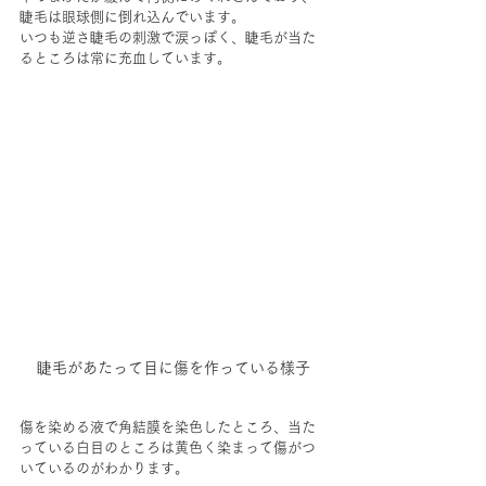
睫毛は眼球側に倒れ込んでいます。
いつも逆さ睫毛の刺激で涙っぽく、睫毛が当た
るところは常に充血しています。
睫毛があたって目に傷を作っている様子
傷を染める液で角結膜を染色したところ、当た
っている白目のところは黄色く染まって傷がつ
いているのがわかります。