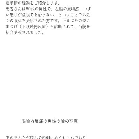
症手術の経過をご紹介します。
患者さんは60代の男性で、左眼の異物感、いず
い感じが点眼でも治らない、ということでお近
くの眼科を受診された方です。下まぶたの逆さ
まつげ（下眼瞼内反症）と診断されて、当院を
紹介受診されました。
眼瞼内反症の男性の瞼の写真
下のまぶたが緩んで内側にめくれこんでおり、