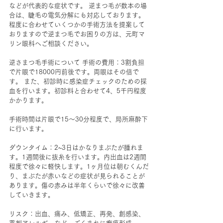
などが代表的な症状です。 逆まつ毛が数本の場
合は、睫毛の電気分解にも対応しております。
程度に合わせていくつかの手術方法を提案して
おりますので逆まつ毛でお困りの方は、元町マ
リン眼科へご相談ください。 
逆さまつ毛手術について 手術の費用：3割負担
で片眼で18000円前後です。両眼はその倍で
す。 また、初診時に感染症チェックのための採
血を行います。初診料と合わせて4、5千円程度
かかります。 
手術時間は片眼で15～30分程度で、局所麻酔下
に行います。 
ダウンタイム：2~3日はかなりまぶたが腫れま
す。1週間後に抜糸を行います。内出血は2週間
程度で徐々に軽快します。1ヶ月位は朝むくんだ
り、まぶたが赤いなどの症状が見られることが
あります。傷の赤みは半年くらいで徐々に改善
していきます。 
リスク：出血、痛み、低矯正、再発、創感染、