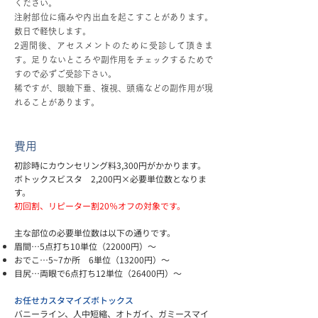
ください。
注射部位に痛みや内出血を起こすことがあります。
数日で軽快します。
2週間後、アセスメントのために受診して頂きま
す。足りないところや副作用をチェックするためで
すので必ずご受診下さい。
稀ですが、眼瞼下垂、複視、頭痛などの副作用が現
れることがあります。
費用
初診時にカウンセリング料3,300円がかかります。
ボトックスビスタ 2,200円×必要単位数となりま
す。
初回割、リピーター割20％オフの対象です。
主な部位の必要単位数は以下の通りです。
眉間…5点打ち10単位（22000円）～
おでこ…5~7か所 6単位（13200円）～
目尻…両眼で6点打ち12単位（26400円）～
お任せカスタマイズボトックス
バニーライン、人中短縮、オトガイ、ガミースマイ