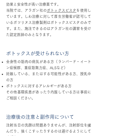
効果と安全性が高い治療薬です。
当院では、アラガン社の
ボトックスビスタ
を使用し
ています。しわ治療に対して厚生労働省が認可して
いるボツリヌス治療製剤はボトックスビスタのみで
す。また、施注できるのはアラガン社の講習を受け
た認定医師のみとなります。
ボトックスが受けられない方
全身性の筋肉の病気がある方（ランバード・イート
ン症候群、重症筋無力症、ALSなど）
妊娠している、またはする可能性がある方、授乳中
の方
ボトックスに対するアレルギーがある方
その他基礎疾患があったり内服している方は事前に
ご相談ください。
治療後の注意と副作用について
注射当日の洗顔は問題ありませんが、注射部位を揉
んだり、強くこすったりするのは避けるようにして