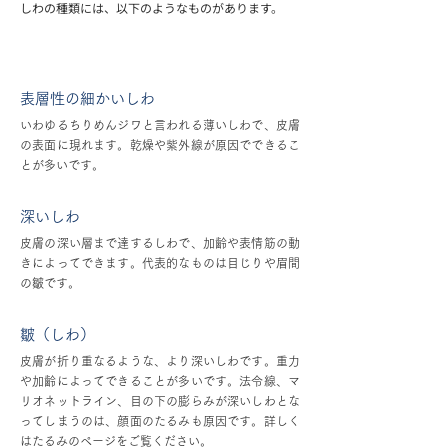
しわの種類には、以下のようなものがあります。
表層性の細かいしわ
いわゆるちりめんジワと言われる薄いしわで、皮膚
の表面に現れます。乾燥や紫外線が原因でできるこ
とが多いです。
深いしわ
皮膚の深い層まで達するしわで、加齢や表情筋の動
きによってできます。代表的なものは目じりや眉間
の皺です。
皺（しわ）
皮膚が折り重なるような、より深いしわです。重力
や加齢によってできることが多いです。法令線、マ
リオネットライン、目の下の膨らみが深いしわとな
ってしまうのは、顔面のたるみも原因です。詳しく
はたるみのページをご覧ください。