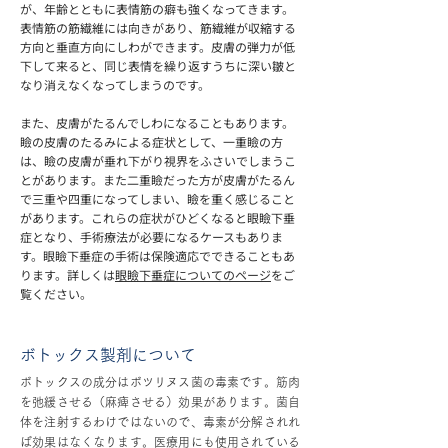
が、年齢とともに表情筋の癖も強くなってきます。
表情筋の筋繊維には向きがあり、筋繊維が収縮する
方向と垂直方向にしわができます。皮膚の弾力が低
下して来ると、同じ表情を繰り返すうちに深い皺と
なり消えなくなってしまうのです。
また、皮膚がたるんでしわになることもあります。
瞼の皮膚のたるみによる症状として、一重瞼の方
は、瞼の皮膚が垂れ下がり視界をふさいでしまうこ
とがあります。また二重瞼だった方が皮膚がたるん
で三重や四重になってしまい、瞼を重く感じること
があります。これらの症状がひどくなると眼瞼下垂
症となり、手術療法が必要になるケースもありま
す。眼瞼下垂症の手術は保険適応でできることもあ
ります。詳しくは
眼瞼下垂症についてのページ
をご
覧ください。
ボトックス製剤について
ボトックスの成分はボツリヌス菌の毒素です。筋肉
を弛緩させる（麻痺させる）効果があります。菌自
体を注射するわけではないので、毒素が分解されれ
ば効果はなくなります。医療用にも使用されている