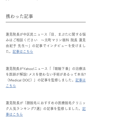
携わった記事
蓮見院長が中区民ニュース「目、まぶたに関する悩
みはご相談ください ～元町マリン眼科 院長 蓮見
由紀子 先生～」の記事でインタビューを受けまし
た。
記事はこちら
蓮見院長がYahoo!ニュース「「眼瞼下垂」の治療法
を医師が解説! メスを使わない手術があるって本当?
（Medical DOC）」の記事を監修しました。
記事は
こちら
蓮見院長が「顔脱毛におすすめの医療脱毛クリニッ
ク人気ランキング7選」の記事を監修しました。
記
事はこちら