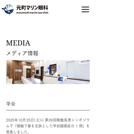
MEDIA
メディア情報
学会
2025年10月25日(土)に第39回眼窩疾患シンポジウ
ムで「眼瞼下垂を主訴とした甲状腺眼症の 1 例」を
発表しました。