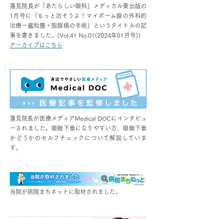
蓮見院長が「あたらしい眼科」メディカル葵出版の
1月号に「もっと治そうよ！マイボーム腺の外科的
治療ー霰粒腫・脂腺癌の手術」というタイトルの記
事を書きました。(Vol.41 No.01(2024年01月号))
アーカイブはこちら
蓮見院長が医療メディアMedical DOCにインタビュ
ーされました。眼瞼下垂になりやすい方、眼瞼下垂
かどうかのセルフチェックについて解説していま
す。
当院が病院まちネットに取材されました。