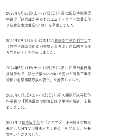
2025年9月20日(土)〜21日(日)に第42回日本眼腫瘍
学会で「銀皮症が疑われた上皮下メラニン沈着を伴
う結膜色素沈着症の1例」を発表しました。
2025年5月17日(土)に第12回
眼形成再建外科学会
で
「内眥形成術の術式別効果と患者満足度に関する後
ろ向き研究」を発表しました。
2024年5月11日(土)～12日(日)に第11回眼形成再建
外科学会で「肌分析機NeoVoir1を用いた眼瞼下垂手
術後の前額部皺形成の変化」を発表しました。
2023年6月3日(土)～4日(日)に第10回眼形成再建外
科学会で「超高齢者の眼瞼日帰り手術の検討」を発
表しました。
2023年に
眼炎症学会
で「チアマゾール内服を契機に
悪化したHTLV-1関連ぶどう膜炎」を発表し、座長
賞をいただきました。