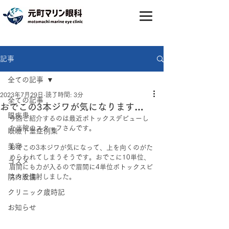
記事
全ての記事
2023年7月29日
読了時間: 3分
全ての記事
おでこの3本ジワが気になります…
眼疾患
今回ご紹介するのは最近ボトックスデビューし
た当院のスタッフさんです。
眼瞼下垂症例集
美容
おでこの3本ジワが気になって、上を向くのがた
めらわれてしまうそうです。おでこに10単位、
コスメ
眉間にも力が入るので眉間に4単位ボトックスビ
院内設備
スタを注射しました。
クリニック歳時記
お知らせ