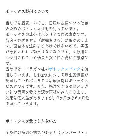
ボトックス製剤について
当院では眉間、おでこ、目尻の表情ジワの改善
のためのボトックス注射を行っています。
ボトックスの成分はボツリヌス菌の毒素です。
筋肉を弛緩させる（麻痺させる）効果がありま
す。菌自体を注射するわけではないので、毒素
が分解されれば効果はなくなります。医療用に
も使用されている効果と安全性が高い治療薬で
す。
当院では、アラガン社の
ボトックスビスタ
を使
用しています。しわ治療に対して厚生労働省が
認可しているボツリヌス治療製剤はボトックス
ビスタのみです。また、施注できるのはアラガ
ン社の講習を受けた認定医師のみとなります。
効果は個人差がありますが、3ヶ月から6ヶ月位
で薄れていきます。
ボトックスが受けられない方
全身性の筋肉の病気がある方（ランバード・イ