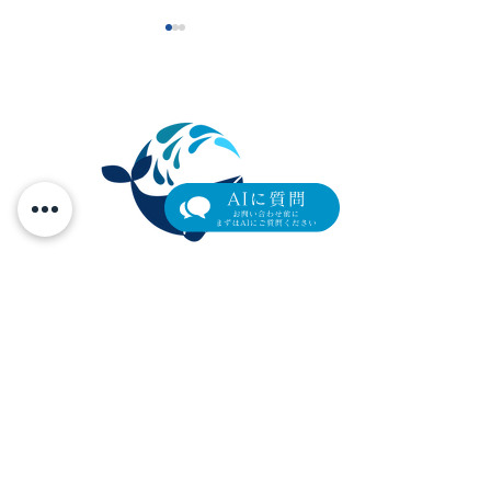
【新導入】目元専用スキ
【セミナーレポ
ンブースター「リジュラ
題の肌育製剤「
元町マリン眼科
ンi」— 導入記念モニター
イブ」と、土曜
横浜市中区元町4-166 元町ユニオン3階
価格のご案内
藤原先生のご紹
Tel.
045-319-4271
/ Fax.
045-319-4272