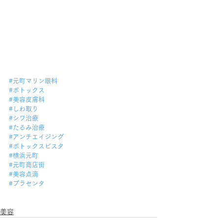
#元町マリン眼科
#ボトックス
#美容皮膚科
#しわ取り
#シワ治療
#たるみ治療
#アンチエイジング
#ボトックスビスタ
#横浜元町
#元町商店街
#美容点滴
#プラセンタ
美容