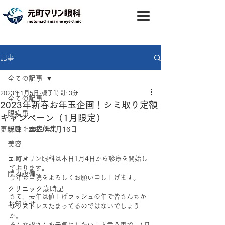
記事
全ての記事
2023年1月5日
読了時間: 3分
全ての記事
2023年新春お年玉企画！シミ取り定額
眼疾患
キャンペーン（1月限定）
眼瞼下垂症例集
更新日：
2023年1月16日
美容
コスメ
元町マリン眼科は本日1月4日から診療を開始し
ております。
院内設備
今年も当院をよろしくお願い申し上げます。
クリニック歳時記
さて、去年は値上げラッシュの年で皆さんもか
お知らせ
なりストレスたまってるのではないでしょう
か。