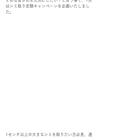
そんな皆さんを元気にしたい！と言う事で、1月
はシミ取り定額キャンペーンを企画いたしまし
た。
1センチ以上の大きなシミを取りたい方必見、通