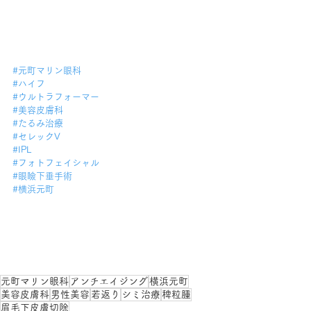
#元町マリン眼科
#ハイフ
#ウルトラフォーマー
#美容皮膚科
#たるみ治療
#セレックV
#IPL
#フォトフェイシャル
#眼瞼下垂手術
#横浜元町
元町マリン眼科
アンチエイジング
横浜元町
美容皮膚科
男性美容
若返り
シミ治療
稗粒腫
眉毛下皮膚切除