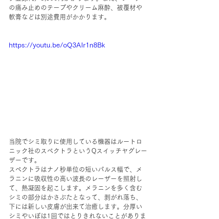
の痛み止めのテープやクリーム麻酔、被覆材や
軟膏などは別途費用がかかります。
https://youtu.be/oQ3AIr1n8Bk
当院でシミ取りに使用している機器はルートロ
ニック社のスペクトラというQスイッチヤグレー
ザーです。
スペクトラはナノ秒単位の短いパルス幅で、メ
ラニンに吸収性の高い波長のレーザーを照射し
て、熱凝固を起こします。メラニンを多く含む
シミの部分はかさぶたとなって、剥がれ落ち、
下には新しい皮膚が出来て治癒します。分厚い
シミやいぼは1回ではとりきれないことがありま