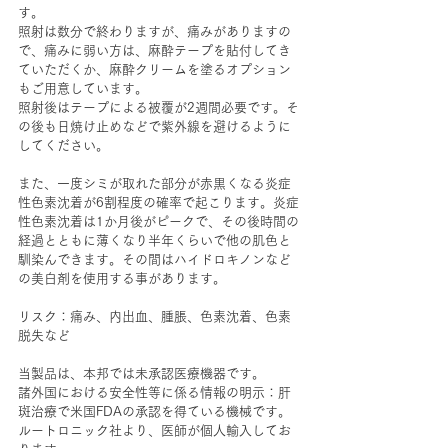
す。
照射は数分で終わりますが、痛みがありますの
で、痛みに弱い方は、麻酔テープを貼付してき
ていただくか、麻酔クリームを塗るオプション
もご用意しています。
照射後はテープによる被覆が2週間必要です。そ
の後も日焼け止めなどで紫外線を避けるように
してください。
また、一度シミが取れた部分が赤黒くなる炎症
性色素沈着が6割程度の確率で起こります。炎症
性色素沈着は1か月後がピークで、その後時間の
経過とともに薄くなり半年くらいで他の肌色と
馴染んできます。その間はハイドロキノンなど
の美白剤を使用する事があります。
リスク：痛み、内出血、腫脹、色素沈着、色素
脱失など
当製品は、本邦では未承認医療機器です。
諸外国における安全性等に係る情報の明示：肝
斑治療で米国FDAの承認を得ている機械です。
ルートロニック社より、医師が個人輸入してお