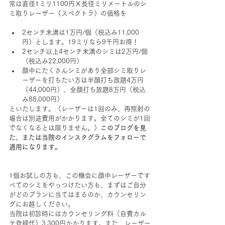
常は直径1ミリ1100円Ⅹ長径ミリメートルのシ
ミ取りレーザー（スペクトラ）の価格を
2センチ未満は1万円/個（税込み11,000
円）とします。19ミリなら9千円お得！
2センチ以上4センチ未満のシミは2万円/個
（税込み22,000円）
顔中にたくさんシミがあり全部シミ取りレ
ーザーを打ちたい方は半顔打ち放題4万円
（44,000円）、全顔打ち放題8万円（税込
み88,000円）
といたします。（レーザーは1回のみ、再照射の
場合は別途費用がかかります。全てのシミが1回
でなくなるとは限りません。）
このブログを見
た、または当院のインスタグラムをフォローで
適用になります。
1個お試しの方も、この機会に顔中レーザーです
べてのシミをやっつけたい方も、まずはご自分
がどのプランに当てはまるのか、カウンセリン
グにお越しください。
当院は初診時にはカウンセリング料（自費カル
テ登録代）3,300円かかります。また、レーザー