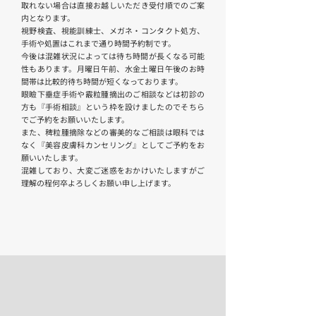
取れない場合は直接お越しいただき受付順でのご案
内となります。
視野検査、視能訓練士、メガネ・コンタクト処方、
手術や処置はこれまで通り時間予約制です。
今後は混雑状況によっては待ち時間が長くなる可能
性もあります。月曜日午前、水金土曜日午後のお時
間帯は比較的待ち時間が短くなっております。
眼瞼下垂症手術や霰粒腫摘出のご相談などは初診の
方も『手術相談』という枠を設けましたのでそちら
でご予約をお願いいたします。
また、稗粒腫摘除などの審美的なご相談は眼科では
なく『美容皮膚科カンセリング』としてご予約をお
願いいたします。
混雑しており、大変ご迷惑をおかけいたしますがご
理解の程何卒よろしくお願い申し上げます。