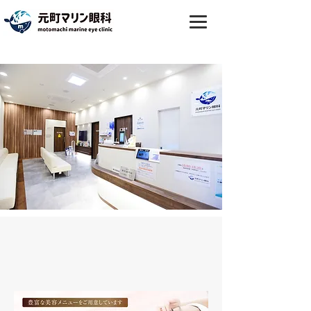
横浜市中区で眼瞼下垂なら｜元町マ
リン眼科