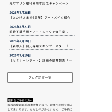
元町マリン眼科６周年記念キャンペーン
2026年7月28日
【おかげさまで6周年】アートメイク紹介割引制度がスタートします！
2026年7月21日
眼瞼下垂手術とアートメイクで毎日楽しい✨️
2026年7月18日
【新導入】目元専用スキンブースター「リジュランi」— 導入記念モニター価格のご案内
2026年7月10日
【セミナーレポート】話題の肌育製剤「スキンバイブ」と、土曜日担当の藤原先生のご紹介
ブログ記事一覧
眼科をご予約の方へ
​眼科診察は再診の患者様に限り、時間予約制を導入
してまいります。ただし枠が少ないため、ご予約の