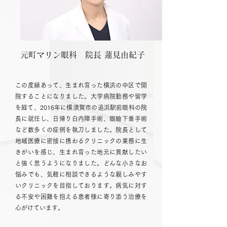
元町マリン眼科
​院長 蓮見由紀子
この度縁あって、生まれ育った横浜の中区で開
院することになりました。大学病院勤務や留学
を経て、2016年に横須賀市の追浜駅前眼科の院
長に就任し、日帰り白内障手術、眼瞼下垂手術
など数多くの症例を執刀しました。院長として
地域医療に密接に携わるクリニックの業務に生
きがいを感じ、生まれ育った地元に貢献したい
と強く思うようになりました。どんな小さなお
悩みでも、気軽に相談できるような親しみやす
いクリニックを目指しております。病気に対す
る不安や困難を抱える患者様に寄り添う治療を
心がけています。