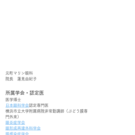
元町マリン眼科
院長　蓮見由紀子
所属学会・認定医
医学博士
日本眼科学会
認定専門医
横浜市立大学附属病院非常勤講師（ぶどう膜専
門外来）
眼炎症学会
眼形成再建外科学会
眼感染症学会