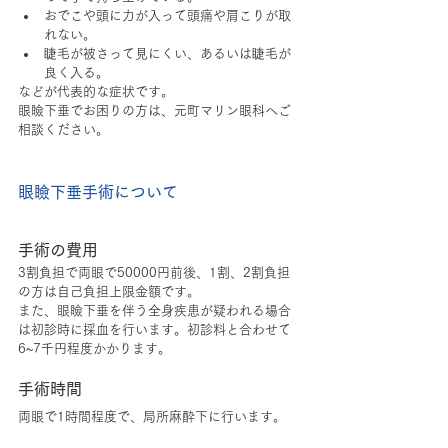
おでこや頭に力が入って頭痛や肩こりが取
れない。
睫毛が被さって見にくい、あるいは睫毛が
良く入る。
などが代表的な症状です。
眼瞼下垂でお困りの方は、元町マリン眼科へご
相談ください。
眼瞼下垂手術について
手術の費用
3割負担で両眼で50000円前後、1割、2割負担
の方は自己負担上限金額です。
また、眼瞼下垂を伴う全身疾患が疑われる場合
は初診時に採血を行います。初診料と合わせて
6~7千円程度かかります。
手術時間
両眼で1時間程度で、局所麻酔下に行います。