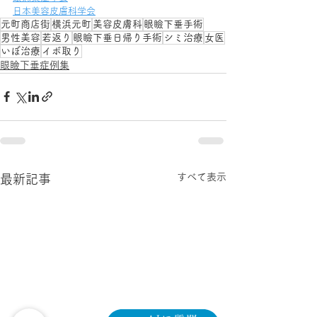
日本美容皮膚科学会
元町商店街
横浜元町
美容皮膚科
眼瞼下垂手術
男性美容
若返り
眼瞼下垂日帰り手術
シミ治療
女医
いぼ治療
イボ取り
眼瞼下垂症例集
すべて表示
最新記事