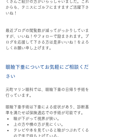
くさんご紹介の方がいらっしゃいました。これ
からも、テニスにゴルフにますますご活躍下さ
いね！
最近ブログの閲覧数が減ってがっかりしていま
すが、いいね！やフォローで励まされます。ブ
ログを応援して下さる方は是非いいね！をよろ
しくお願い申し上げます。
眼瞼下垂についてお気軽にご相談くだ
さい
元町マリン眼科では、眼瞼下垂の日帰り手術を
行っています。
眼瞼下垂手術は下垂による症状があり、診断基
準を満たせば保険適応での手術が可能です。
瞼が下がって視界が狭い。
上の方や横の方が見にくい。
テレビや本を見ていると瞼がつぶれてくる
ので手で持ち上げている。