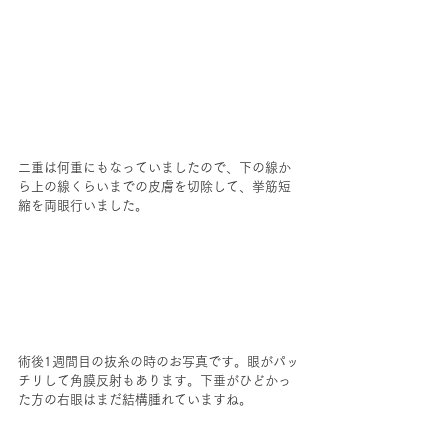
二重は何重にもなっていましたので、下の線か
ら上の線くらいまでの皮膚を切除して、挙筋短
縮を両眼行いました。
術後1週間目の抜糸の時のお写真です。眼がパッ
チリして角膜反射もあります。下垂がひどかっ
た方の右眼はまだ結構腫れていますね。