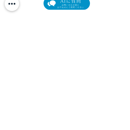
他院切開後の難症例、裏
眉下切開手術→
ハムラ法と下眼瞼外眥固
メイク
元町マリン眼科
定術（LTS）を組み合わせ
横浜市中区元町4-166 元町ユニオン3階
た目の下のたるみ修正
Tel.
045-319-4271
/ Fax.
045-319-4272