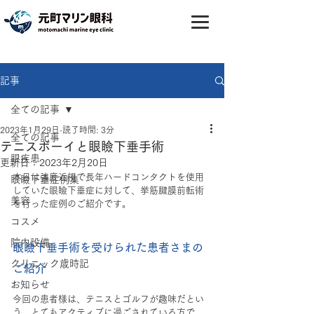
記事
全ての記事
2023年1月29日
読了時間: 3分
全ての記事
テニスボーイと眼瞼下垂手術
眼疾患
更新日：
2023年2月20日
本日は強度近視で長年ハードコンタクトを使用
眼瞼下垂症例集
していた眼瞼下垂症に対して、挙筋腱膜前転術
美容
を行った症例のご紹介です。
コスメ
院内設備
眼瞼下垂手術を受けられた患者さまの
クリニック歳時記
ご紹介
お知らせ
今回の患者様は、テニスとゴルフが趣味だとい
う、とてもアクティブに過ごされている方で