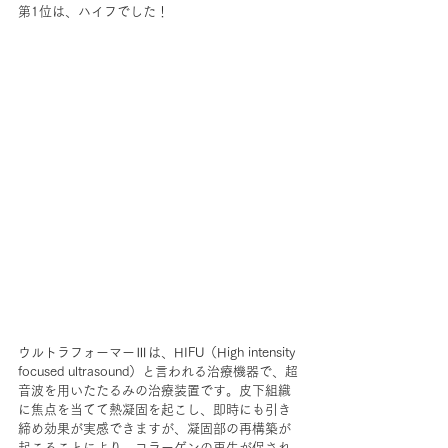
第1位は、ハイフでした！
ウルトラフォーマーⅢは、HIFU（High intensity 
focused ultrasound）と言われる治療機器で、超
音波を用いたたるみの治療装置です。皮下組織
に焦点を当てて熱凝固を起こし、即時にも引き
締め効果が実感できますが、凝固部の再構築が
起こることにより、コラーゲンの再生が促され