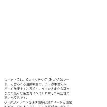
スペクトラは、Qスイッチヤグ（Nd:YAG)レー
ザーと言われる治療機器で、ナノ秒単位でレー
ザーを発振する装置です。皮膚の表皮から真皮
までの様々な色素斑（シミ）に対して有効性の
高い治療法です。
Qヤグがメラニンを壊す機序は熱ダメージと機械
的ダメージによります。シミは照射後にかさぶ