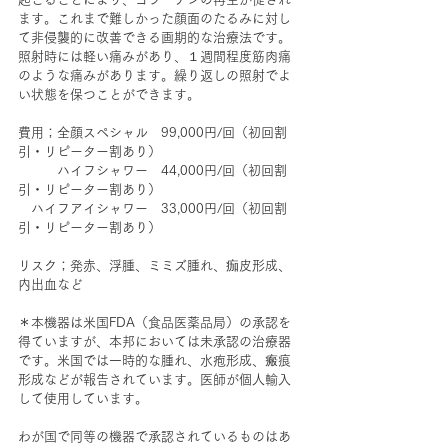
ます。これまで難しかった顔面のたるみに対し
て非侵襲的に改善できる画期的な治療法です。
照射時には軽い痛みがあり、１週間程度筋肉痛
のような痛みがあります。繰り返しの照射でよ
い状態を保つことができます。
費用；全顔スペシャル　99,000円/回（初回割
引・リピーター割あり）
　　　ハイフシャワー　44,000円/回（初回割
引・リピーター割あり）
　ハイフアイシャワー　33,000円/回（初回割
引・リピーター割あり）
リスク；発赤、浮腫、ミミズ腫れ、痂皮形成、
内出血など
＊本機器は米国FDA（食品医薬品局）の承認を
得ていますが、本邦においては未承認の治療器
です。米国では一時的な腫れ、水疱形成、瘢痕
形成などが報告されています。医師が個人輸入
して使用しています。
わが国で同等の機器で承認されているものはあ