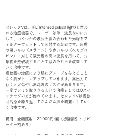
セレックVは、IPL(Intensed pulsed light)と言わ
れる治療機器で、レーザーは単一波長なのに対
して、いくつかの波長を組み合わせた光線をフ
ィルターでカットして照射する装置です。皮膚
の黒いもの（メラニン）や赤いもの（ヘモグロ
ビン）に対して吸光度の高い波長を用いて、対
象物を熱破壊することで顔の色むらを改善して
いく治療です。
複数回の治療により肌にダメージを与えること
なく肌がトーンアップしていきます。高出力で
行うと火傷や色素沈着のリスクが高まります。
一度でシミを取りきるという治療としてはQスイ
ッチヤグの方が優れています。セレックVは複数
回治療を繰り返してだんだん肌を綺麗にしてい
く治療です。
費用；全顔照射　22,000円/回（初回割引・リピ
ーター割あり）