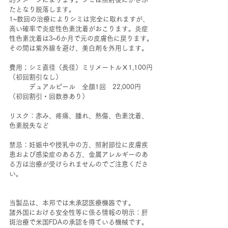
たとなり脱落します。
1~数回の治療によりシミは完全に取れますが、
高い確率で炎症性色素沈着がおこります。炎症
性色素沈着は3~6か月で元の皮膚色に戻ります。
その間は紫外線を避け、美白剤を外用します。
費用；シミ直径（長径）ミリメートルⅩ1,100円
（初回割引なし）
　　　デュアルピール　全顔1回　22,000円
（初回割引・回数券あり）
リスク：赤み、疼痛、腫れ、熱傷、色素沈着、
色素脱失など
禁忌：妊娠中や授乳中の方、照射部位に皮膚疾
患および感染症のある方、金属アレルギーのあ
る方は治療が受けられませんのでご注意くださ
い。
当製品は、本邦では未承認医療機器です。
諸外国における安全性等に係る情報の明示：肝
斑治療で米国FDAの承認を得ている機械です。