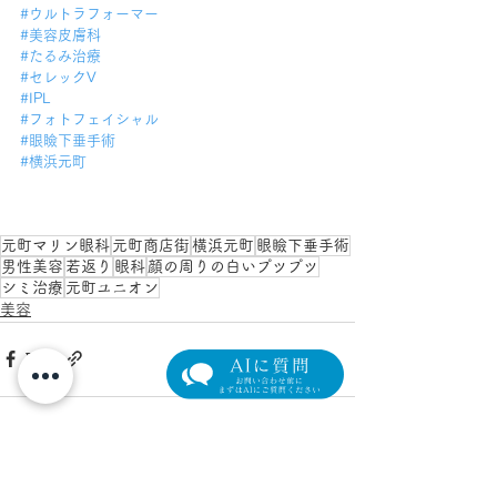
#ウルトラフォーマー
#美容皮膚科
#たるみ治療
#セレックV
#IPL
#フォトフェイシャル
#眼瞼下垂手術
#横浜元町
元町マリン眼科
元町商店街
横浜元町
眼瞼下垂手術
男性美容
若返り
眼科
顔の周りの白いプツプツ
シミ治療
元町ユニオン
美容
すべて表示
最新記事