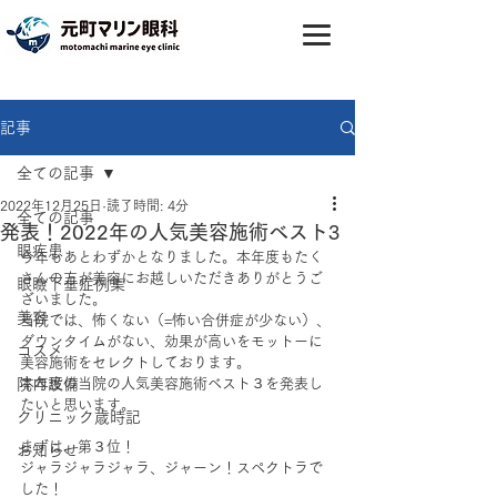
記事
全ての記事
2022年12月25日
読了時間: 4分
全ての記事
発表！2022年の人気美容施術ベスト3
眼疾患
今年もあとわずかとなりました。本年度もたく
さんの方が美容にお越しいただきありがとうご
眼瞼下垂症例集
ざいました。
美容
当院では、怖くない（=怖い合併症が少ない）、
ダウンタイムがない、効果が高いをモットーに
コスメ
美容施術をセレクトしております。
院内設備
本年度の当院の人気美容施術ベスト３を発表し
たいと思います。
クリニック歳時記
まずは、第３位！
お知らせ
ジャラジャラジャラ、ジャーン！スペクトラで
した！