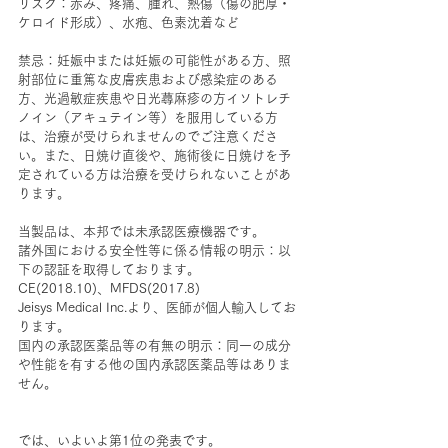
リスク：赤み、疼痛、腫れ、熱傷（傷の肥厚・
ケロイド形成）、水疱、色素沈着など
禁忌：妊娠中または妊娠の可能性がある方、照
射部位に重篤な皮膚疾患および感染症のある
方、光過敏症疾患や日光蕁麻疹の方イソトレチ
ノイン（アキュテイン等）を服用している方
は、治療が受けられませんのでご注意くださ
い。また、日焼け直後や、施術後に日焼けを予
定されている方は治療を受けられないことがあ
ります。
当製品は、本邦では未承認医療機器です。
諸外国における安全性等に係る情報の明示：以
下の認証を取得しております。
CE(2018.10)、MFDS(2017.8)
Jeisys Medical Inc.より、医師が個人輸入してお
ります。
国内の承認医薬品等の有無の明示：同一の成分
や性能を有する他の国内承認医薬品等はありま
せん。
では、いよいよ第1位の発表です。