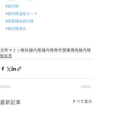
#緑内障
#緑内障連絡カード
#閉塞隅角緑内障
#緑内障発作
元町マリン眼科
緑内障
緑内障発作
閉塞隅角緑内障
眼疾患
すべて表示
最新記事