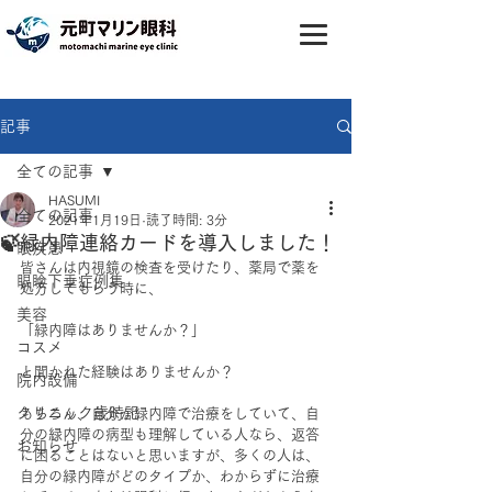
記事
全ての記事
HASUMI
全ての記事
2021年1月19日
読了時間: 3分
🍃緑内障連絡カードを導入しました！
眼疾患
皆さんは内視鏡の検査を受けたり、薬局で薬を
眼瞼下垂症例集
処方してもらう時に、
美容
「緑内障はありませんか？」
コスメ
と聞かれた経験はありませんか？
院内設備
クリニック歳時記
もちろん、自分が緑内障で治療をしていて、自
分の緑内障の病型も理解している人なら、返答
お知らせ
に困ることはないと思いますが、多くの人は、
自分の緑内障がどのタイプか、わからずに治療