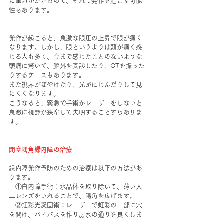
に重力がかかるので、それで発作を起こす可能
性もあります。
発作が起こると、急激な眼圧の上昇で眼が痛く
なります。しかし、眼というよりは頭が痛く感
じる人も多く、今まで感じたことのないような
頭痛に驚いて、脳外を受診したり、CTを撮った
りするケースもあります。
また視界がぼやけたり、光がにじんだりして見
にくくなります。
こうなると、緊急で手術かレーザーをしないと
急激に視野が狭窄して失明することすらありま
す。
閉塞隅角緑内障の治療
緑内障発作予防のための治療は以下の方法があ
ります。
　①白内障手術：水晶体を取り除いて、薄い人
工レンズをいれることで、隅角を広げます。
　②虹彩光凝固術：レーザーで虹彩の一部に穴
を開け、バイパスを作り房水の通りを良くしま