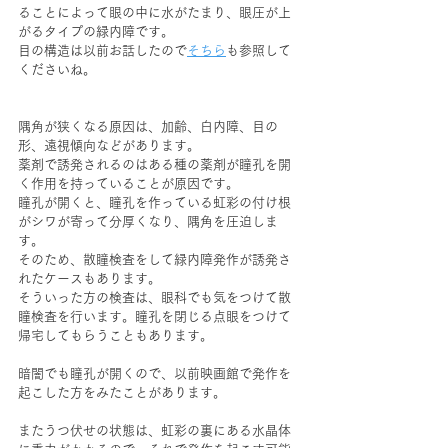
ることによって眼の中に水がたまり、眼圧が上
がるタイプの緑内障です。
目の構造は以前お話したので
そちら
も参照して
くださいね。
隅角が狭くなる原因は、加齢、白内障、目の
形、遠視傾向などがあります。
薬剤で誘発されるのはある種の薬剤が瞳孔を開
く作用を持っていることが原因です。
瞳孔が開くと、瞳孔を作っている虹彩の付け根
がシワが寄って分厚くなり、隅角を圧迫しま
す。
そのため、散瞳検査をして緑内障発作が誘発さ
れたケースもあります。
そういった方の検査は、眼科でも気をつけて散
瞳検査を行います。瞳孔を閉じる点眼をつけて
帰宅してもらうこともあります。
暗闇でも瞳孔が開くので、以前映画館で発作を
起こした方をみたことがあります。
またうつ伏せの状態は、虹彩の裏にある水晶体