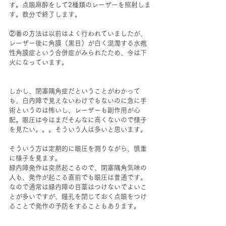
す。点眼麻酔をして2種類のレーザーを照射しま
す。数分で終了します。
②番の方法は以前はよく行われていましたが、
レーザー後に角膜（黒目）が白く混濁する水疱
性角膜症という合併症がみられたため、今は下
火になっています。
しかし、閉塞隅角症だということがわかって
も、白内障で見えないわけでもないのに急に手
術というのは怖いし、レーザーも副作用が心
配。眼圧は今はまだそんなに高くないので様子
を見たい。。。そういう人は多いと思います。
そういう方は定期的に眼圧を測りながら、慎重
に様子を見ます。
緑内障発作は突然起こるので、閉塞隅角気味の
人も、発作が起こる直前でも眼圧は普通です。
なので通常は緑内障の目薬はつけないでよいこ
とが多いですが、瞳孔を閉じておく点眼をつけ
ることで発作の予防をすることもあります。