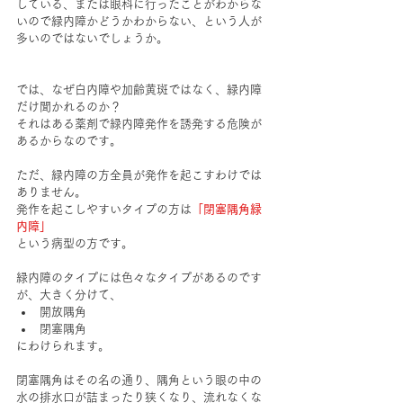
している、または眼科に行ったことがわからな
いので緑内障かどうかわからない、という人が
多いのではないでしょうか。
では、なぜ白内障や加齢黄斑ではなく、緑内障
だけ聞かれるのか？
それはある薬剤で緑内障発作を誘発する危険が
あるからなのです。
ただ、緑内障の方全員が発作を起こすわけでは
ありません。
発作を起こしやすいタイプの方は
「閉塞隅角緑
内障」
という病型の方です。
緑内障のタイプには色々なタイプがあるのです
が、大きく分けて、
開放隅角
閉塞隅角
にわけられます。
閉塞隅角はその名の通り、隅角という眼の中の
水の排水口が詰まったり狭くなり、流れなくな