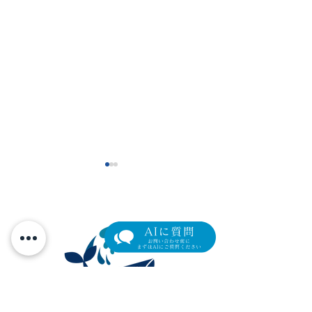
眼瞼下垂の新たな選択肢
【限定モニター
「アップニーク®ミニ点眼
瞼下垂術後の「