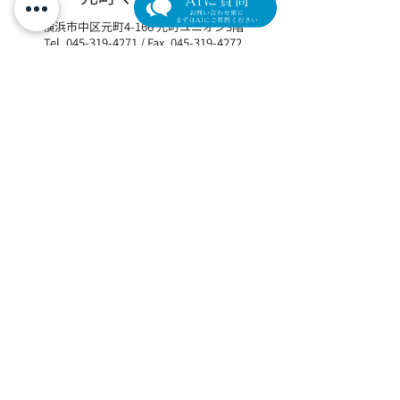
液0.1%」取扱い開始のお
イム」を最小限
横浜市中区元町4-166 元町ユニオン3階
知らせ
リカバリープロ
Tel.
045-319-4271
/ Fax.
045-319-4272
の参加者を募集