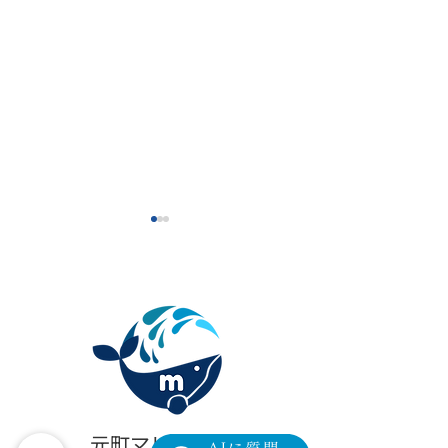
眼瞼下垂の新たな選択肢
【限定モニター
「アップニーク®ミニ点眼
瞼下垂術後の「
元町マリン眼科