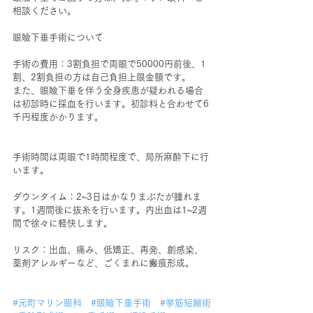
相談ください。
眼瞼下垂手術について
手術の費用：3割負担で両眼で50000円前後、1
割、2割負担の方は自己負担上限金額です。
また、眼瞼下垂を伴う全身疾患が疑われる場合
は初診時に採血を行います。初診料と合わせて6
千円程度かかります。
手術時間は両眼で1時間程度で、局所麻酔下に行
います。
ダウンタイム：2~3日はかなりまぶたが腫れま
す。1週間後に抜糸を行います。内出血は1~2週
間で徐々に軽快します。
リスク：出血、痛み、低矯正、再発、創感染、
薬剤アレルギーなど、ごくまれに瘢痕形成。
#元町マリン眼科
#眼瞼下垂手術
#挙筋短縮術