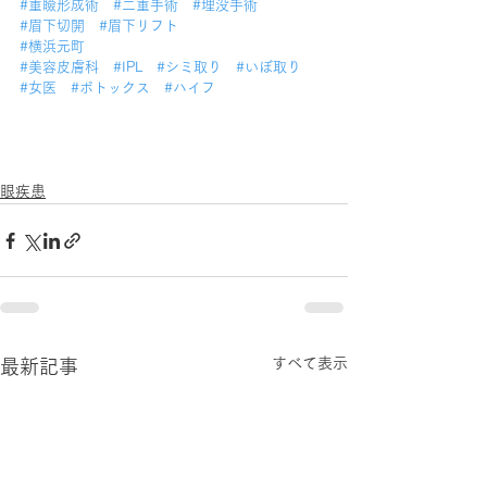
#重瞼形成術
#二重手術
#埋没手術
#眉下切開
#眉下リフト
#横浜元町
#美容皮膚科
#IPL
#シミ取り
#いぼ取り
#女医
#ボトックス
#ハイフ
眼疾患
すべて表示
最新記事