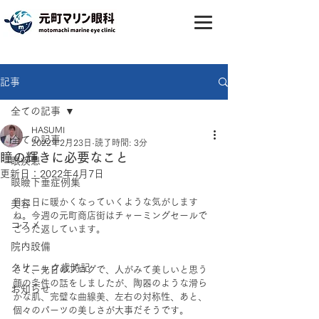
記事
全ての記事
HASUMI
全ての記事
2022年2月23日
読了時間: 3分
瞳の輝きに必要なこと
眼疾患
更新日：
2022年4月7日
眼瞼下垂症例集
日に日に暖かくなっていくような気がします
美容
ね。今週の元町商店街はチャーミングセールで
コスメ
ごった返しています。
院内設備
クリニック歳時記
さて、先日のブログで、人がみて美しいと思う
顔の条件の話をしましたが、陶器のような滑ら
お知らせ
かな肌、完璧な曲線美、左右の対称性、あと、
個々のパーツの美しさが大事だそうです。