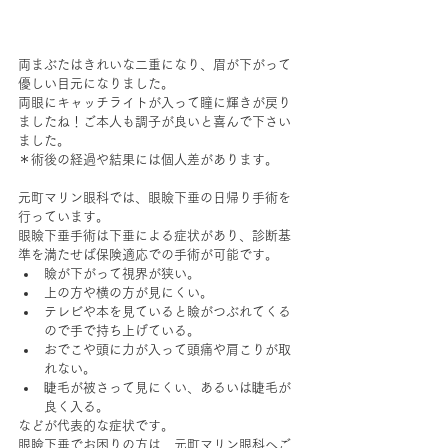
両まぶたはきれいな二重になり、眉が下がって
優しい目元になりました。
両眼にキャッチライトが入って瞳に輝きが戻り
ましたね！ご本人も調子が良いと喜んで下さい
ました。
＊術後の経過や結果には個人差があります。
元町マリン眼科では、眼瞼下垂の日帰り手術を
行っています。
眼瞼下垂手術は下垂による症状があり、診断基
準を満たせば保険適応での手術が可能です。
瞼が下がって視界が狭い。
上の方や横の方が見にくい。
テレビや本を見ていると瞼がつぶれてくる
ので手で持ち上げている。
おでこや頭に力が入って頭痛や肩こりが取
れない。
睫毛が被さって見にくい、あるいは睫毛が
良く入る。
などが代表的な症状です。
眼瞼下垂でお困りの方は、元町マリン眼科へご