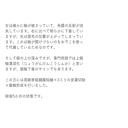
左は確かに瞼が被さっていて、角膜の反射が消
失しています。右に比べて明らかに下垂してい
ますが、右は眉毛の位置が上がってしまってい
ます。これは瞼が開けづらいのをおでこを使っ
て代償しているためなのです。
そして眼の上の窪みですが、専門用語では上眼
瞼溝深化（じょうがんけんこうしんか）と言い
ますが、眼瞼下垂のサインでもあります。
この方には両眼挙筋腱膜短縮＋3ミリの皮膚切除
＋重瞼形成を行いました。
術後5か月の状態です。