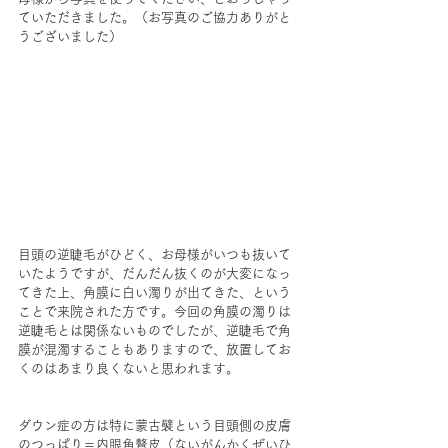
ていただきました。（お写真のご協力ありがと
うございました）
目頭の逆睫毛がひどく、お母様がいつも抜いて
いたようですが、だんだん抜くのが大変になっ
てきた上、角膜に白い濁りが出てきた、という
ことで来院された方です。今回の角膜の濁りは
逆睫毛とは関係ないものでしたが、逆睫毛で角
膜が混濁することもありますので、放置してお
くのはあまり良くないと思われます。
ダウン症の方は特に蒙古襞という目頭側の皮膚
のつっぱり＝内眼角贅皮（ないがんかくぜいひ