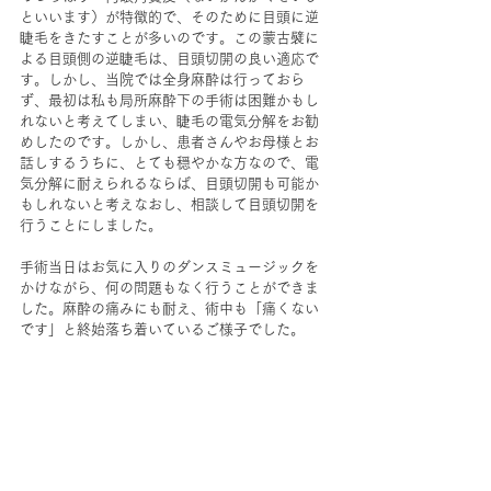
といいます）が特徴的で、そのために目頭に逆
睫毛をきたすことが多いのです。この蒙古襞に
よる目頭側の逆睫毛は、目頭切開の良い適応で
す。しかし、当院では全身麻酔は行っておら
ず、最初は私も局所麻酔下の手術は困難かもし
れないと考えてしまい、睫毛の電気分解をお勧
めしたのです。しかし、患者さんやお母様とお
話しするうちに、とても穏やかな方なので、電
気分解に耐えられるならば、目頭切開も可能か
もしれないと考えなおし、相談して目頭切開を
行うことにしました。
手術当日はお気に入りのダンスミュージックを
かけながら、何の問題もなく行うことができま
した。麻酔の痛みにも耐え、術中も「痛くない
です」と終始落ち着いているご様子でした。