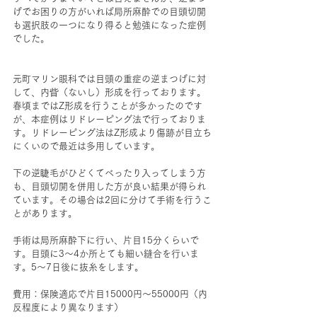
げでお困りの方がいれば局所麻酔での目頭切開
も選択肢の一つになり得ると勉強になった症例
でした。
元町マリン眼科では目頭の重症の逆まつげに対
して、内眥（ないし）形成を行っております。
春頃まではZ形成を行うことが多かったのです
が、本症例はリドレーピング法で行っておりま
す。リドレーピング法はZ形成より傷跡が目立ち
にくいので最近は多用しています。
下の逆睫毛がひどくてべったり入ってしまう方
も、目頭切開を併用した方が良い結果が得られ
ています。その場合は2回に分けて手術を行うこ
とがあります。
手術は局所麻酔下に行い、片目15分くらいで
す。目頭に3～4か所とても細い縫合を行いま
す。5～7日後に抜糸をします。
費用：保険適応で片目15000円～55000円（内
反程度により異なります）