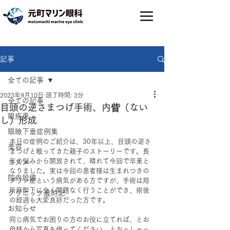
記事
全ての記事
2023年9月10日
読了時間: 3分
全ての記事
目頭の逆さまつげ手術、内眥（ない
眼疾患
し）形成
眼瞼下垂症例集
本日の症例のご紹介は、30年以上、目頭の逆さ
美容
まつげと戦ってきた親子のストーリーです。長
年の悩みから開放されて、晴れて今回で卒業と
コスメ
なりました。実は今回の患者様は生まれつきの
院内設備
ダウン症という病気がある方ですが、手術は局
所麻酔下に全く問題なく行うことができ、術後
クリニック歳時記
の経過も大変良好だった方です。
お知らせ
同じ病気でお困りの方のお役に立てれば、とお
母様から写真を使ってください、とおっしゃっ