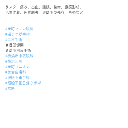
リスク：痛み、出血、腫脹、発赤、瘢痕形成、
色素沈着、色素脱失、逆睫毛の残存、再発など
#元町マリン眼科
#逆まつげ手術
#二重手術
＃目頭切開
＃睫毛内反手術
#横浜市中区眼科
#横浜元町
#元町ユニオン
#美容皮膚科
#眼瞼下垂手術
#眼瞼下垂日帰り手術
#女医