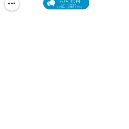
他院切開後の難症例、裏
眉下切開手術→
ハムラ法と下眼瞼外眥固
メイク
元町マリン眼科
定術（LTS）を組み合わせ
横浜市中区元町4-166 元町ユニオン3階
た目の下のたるみ修正
Tel.
045-319-4271
/ Fax.
045-319-4272