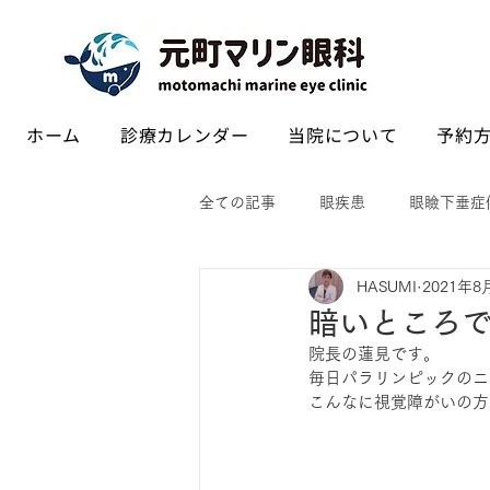
ホーム
診療カレンダー
当院について
予約方
全ての記事
眼疾患
眼瞼下垂症
HASUMI
2021年8
暗いところ
院長の蓮見です。
毎日パラリンピックのニ
こんなに視覚障がいの方