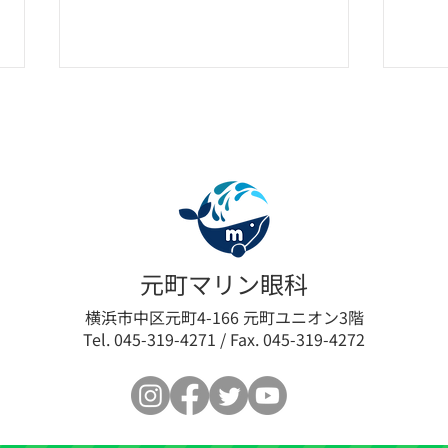
眼瞼下垂の新たな選択肢「ア
【限
元町マリン眼科
ップニーク®ミニ点眼液
垂術
横浜市中区元町4-166 元町ユニオン3階
Tel. 045-319-4271 / Fax. 045-319-4272
0.1%」取扱い開始のお知らせ
最小
ログ
ます