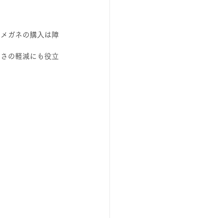
光メガネの購入は障
しさの軽減にも役立
。