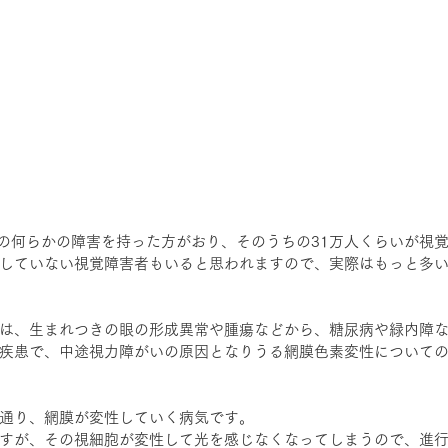
人の何らかの障害を持った方がおり、そのうちの31万人くらいが視
していない視覚障害者もいると思われますので、実際はもっと多
は、生まれつきの眼の形成異常や腫瘍などから、糖尿病や緑内障
疾患で、中途視力障がいの原因となりうる網膜色素変性について
通り、網膜が変性していく病気です。
すが、その視細胞が変性して光を感じなくなってしまうので、進