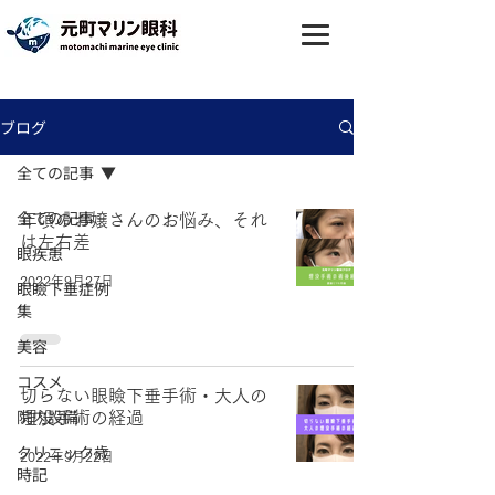
ブログ
全ての記事
全ての記事
年頃のお嬢さんのお悩み、それ
は左右差
眼疾患
2022年9月27日
眼瞼下垂症例
集
美容
コスメ
切らない眼瞼下垂手術・大人の
院内設備
埋没手術の経過
クリニック歳
2022年9月22日
時記