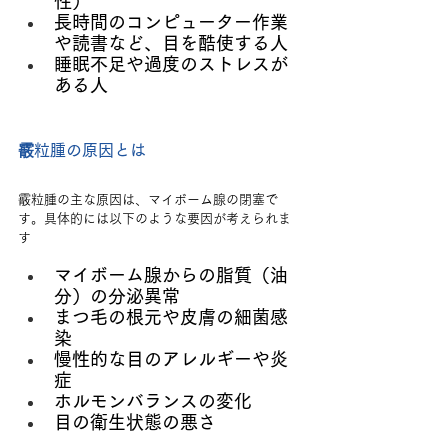
性）
長時間のコンピューター作業
や読書など、目を酷使する人
睡眠不足や過度のストレスが
ある人
霰粒腫の原因とは
霰粒腫の主な原因は、マイボーム腺の閉塞で
す。具体的には以下のような要因が考えられま
す
マイボーム腺からの脂質（油
分）の分泌異常
まつ毛の根元や皮膚の細菌感
染
慢性的な目のアレルギーや炎
症
ホルモンバランスの変化
目の衛生状態の悪さ