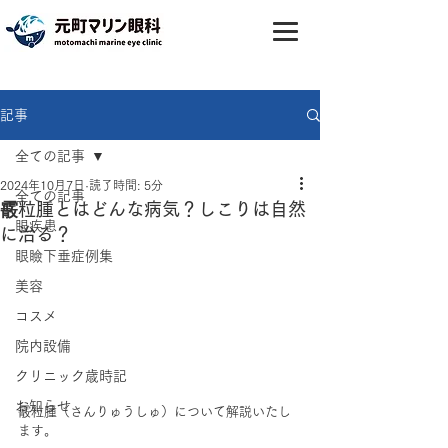
記事
全ての記事
2024年10月7日
読了時間: 5分
全ての記事
霰粒腫とはどんな病気？しこりは自然
眼疾患
に治る？
眼瞼下垂症例集
美容
コスメ
院内設備
クリニック歳時記
お知らせ
霰粒腫（さんりゅうしゅ）について解説いたし
ます。