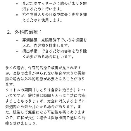
まぶたのマッサージ：腺の詰まりを解
消するために行います。
抗生物質入りの目薬や軟膏：炎症を抑
えるために使用します。
外科的治療：
穿刺排膿：点眼麻酔下で小さな切開を
入れ、内容物を排出します。
摘出手術：できるだけ内容物を取り除
く必要がある場合に行います。
多くの場合、保存的治療で改善が見られます
が、長期間改善が見られない場合や大きな霰粒
腫の場合は外科的治療が必要となることがあり
ます。
タイトルの疑問「しこりは自然に治るか」につ
いてですが、霰粒腫は時間とともに自然に治癒
することもありますが、完全に消失するまでに
数週間から数か月かかる場合があります。ま
た、破裂して瘢痕になる可能性も稀にあります
ので、症状が長引く場合は医療機関で適切な治
療を受けましょう。