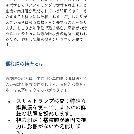
が増大してきたタイミングで受診されます。炎
症後の肉芽腫が形成されている時期であり、そ
のままでも徐々には吸収されますが、しこりが
大きい場合は吸収に数ヶ月を要することもあり
ます。しこりが年単位で残る場合、高齢者の治
らないものもらいは霰粒腫以外の病気も疑われ
るため、切開して精密検査を行う事が必要で
す。
霰粒腫の検査とは
霰粒腫の診断は、主に目の専門医（眼科医）に
よる視診と触診で行われます。具体的な検査方
法には以下のようなものがあります
スリットランプ検査：特殊な
顕微鏡を使って、まぶたの詳
細な状態を観察します。
視力測定：霰粒腫が原因で視
力に影響がないか確認しま
す。