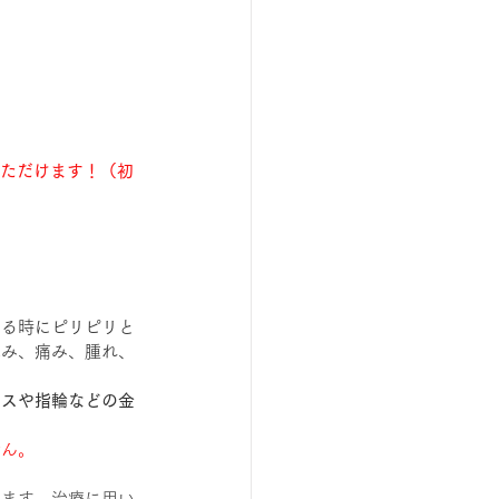
いただけます！（初
する時にピリピリと
痒み、痛み、腫れ、
アスや指輪などの金
せん。
れます。治療に用い