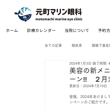
ホーム
診療カレンダー
当院について
予約方
全ての記事
眼疾患
眼瞼下垂症
2024年1月3日
読了時間: 
美容の新メ
ーン‼ ２月
更新日：
2024年7月19日
皆様、2024年あけま
ンペーンのご紹介です。