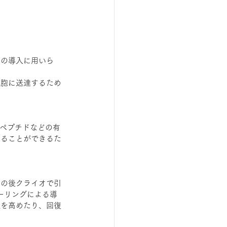
素の導入に用いら
細胞に送達するため
ゴペプチドなどの有
けることができるた
その後クライオで引
ーリングによる導
果を高めたり、回復