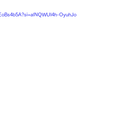
MEoBs4b5A?si=alNQWUI4h-OyuhJo