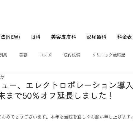
法(NEW)
眼科
美容皮膚科
泌尿器科
料金表
例集
美容
コスメ
院内設備
クリニック歳時記
4分
ニュー、エレクトロポレーション導
末まで50％オフ延長しました！
しておめでとうございます。本年も当院を宜しくお願い申し上げます