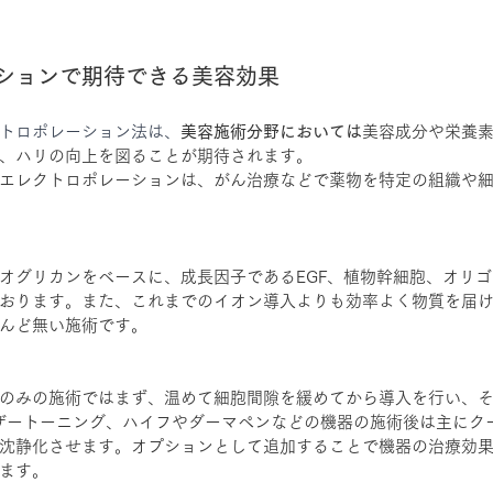
）
ションで期待できる美容効果
トロポレーション法は、
美容施術分野においては
美容成分や栄養
、ハリの向上を図ることが期待されます。
エレクトロポレーションは、がん治療などで薬物を特定の組織や
オグリカンをベースに、成長因子であるEGF、植物幹細胞、オリ
おります。また、これまでのイオン導入よりも効率よく物質を届
んど無い施術です。
のみの施術ではまず、温めて細胞間隙を緩めてから導入を行い、
ーザートーニング、ハイフやダーマペンなどの機器の施術後は主にク
沈静化させます。オプションとして追加することで機器の治療効
ます。