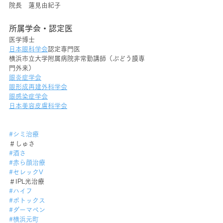
院長　蓮見由紀子
所属学会・認定医
医学博士
日本眼科学会
認定専門医
横浜市立大学附属病院非常勤講師（ぶどう膜専
門外来）
眼炎症学会
眼形成再建外科学会
眼感染症学会
日本美容皮膚科学会
#シミ治療
＃しゅさ
#酒さ
#赤ら顔治療
#セレックV
＃IPL光治療
#ハイフ
#ボトックス
#ダーマペン
#横浜元町