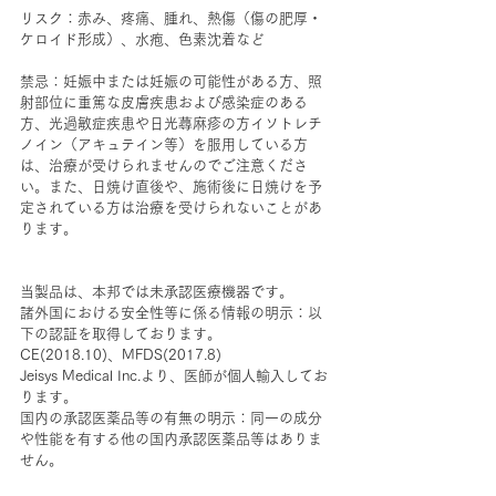
リスク：赤み、疼痛、腫れ、熱傷（傷の肥厚・
ケロイド形成）、水疱、色素沈着など
禁忌：妊娠中または妊娠の可能性がある方、照
射部位に重篤な皮膚疾患および感染症のある
方、光過敏症疾患や日光蕁麻疹の方イソトレチ
ノイン（アキュテイン等）を服用している方
は、治療が受けられませんのでご注意くださ
い。また、日焼け直後や、施術後に日焼けを予
定されている方は治療を受けられないことがあ
ります。
当製品は、本邦では未承認医療機器です。
諸外国における安全性等に係る情報の明示：以
下の認証を取得しております。
CE(2018.10)、MFDS(2017.8)
Jeisys Medical Inc.より、医師が個人輸入してお
ります。
国内の承認医薬品等の有無の明示：同一の成分
や性能を有する他の国内承認医薬品等はありま
せん。