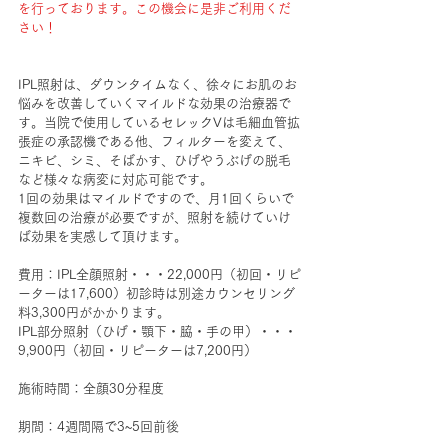
を行っております。この機会に是非ご利用くだ
さい！
IPL照射は、ダウンタイムなく、徐々にお肌のお
悩みを改善していくマイルドな効果の治療器で
す。当院で使用しているセレックVは毛細血管拡
張症の承認機である他、フィルターを変えて、
ニキビ、シミ、そばかす、ひげやうぶげの脱毛
など様々な病変に対応可能です。
1回の効果はマイルドですので、月1回くらいで
複数回の治療が必要ですが、照射を続けていけ
ば効果を実感して頂けます。
費用：IPL全顔照射・・・22,000円（初回・リピ
ーターは17,600）初診時は別途カウンセリング
料3,300円がかかります。
IPL部分照射（ひげ・顎下・脇・手の甲）・・・
9,900円（初回・リピーターは7,200円）
施術時間：全顔30分程度
期間：4週間隔で3~5回前後