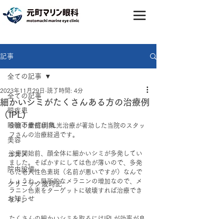
記事
全ての記事
2023年11月29日
読了時間: 4分
全ての記事
細かいシミがたくさんある方の治療例
眼疾患
（IPL)
眼瞼下垂症例集
今回の症例はIPL光治療が著効した当院のスタッ
フさんの治療経過です。
美容
治療開始前、顔全体に細かいシミが多発してい
コスメ
ました。そばかすにしては色が薄いので、多発
院内設備
した老人性色素斑（名前が悪いですが）なんで
しょうね。局所的なメラニンの増加なので、メ
クリニック歳時記
ラニン色素をターゲットに破壊すれば治療でき
お知らせ
ます。
たくさんの細かいシミを取るにはIPLが効率が良