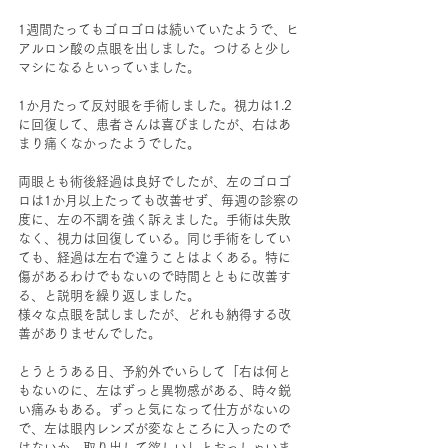
1週間たってもゴロゴロは続いていたようで、ヒ
アルロン酸の点眼を出しました。つけると少し
マシになるといっていました。
1か月たって反対眼を手術しました。視力は1.2
に回復して、患者さんは喜びましたが、右はあ
まり痛くなかったようでした。
両眼とも術後経過は良好でしたが、左のゴロゴ
ロは1か月以上たっても改善せず、毎週の診察の
度に、左の不調を強く訴えました。手術は失敗
なく、視力は回復している。同じ手術をしてい
ても、経過は左右で違うことはよくある。特に
傷があるわけでもないので時間とともに改善す
る、と説明を繰り返しました。
様々な点眼を試しましたが、どれも納得する改
善がありませんでした。
とうとうある日、予約外でいらして「右は何と
もないのに、左はずっと異物感がある、時々鋭
い痛みもある。ずっと気になって仕方がないの
で、左は眼内レンズが変なところに入ったので
はないか、取り出して欲しい」とおっしゃいま