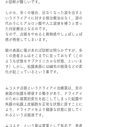
か診断が難しいです。
しかも、多くの場合、出なくなった涙を出すと
いうドライアイに対する根治療法はなく、涙の
代わりにヒアルロン酸や人工涙液を補うと言っ
た対症療法となるのです。
なので、点眼をやめると異物感やしょぼしょぼ
感が再発してしまいます。
眼の表面に傷があれば診断は明らかですが、多
くの患者さんはそこまでに至っておらず（この
ような状態をサブクリニカルな状態、といいま
す）しかし、粘膜表面には絨毛の脱落などの変
化が起こっているという事です。
ムコスタ点眼というドライアイ治療薬は、目の
表面の粘膜を修復する働きがあり、ドライアイ
のために器質的変化を起こしてしまった結膜や
角膜の粘膜上皮細胞を正常な状態に戻すことに
より、ドライアイをより健康な状態に戻してく
れるという点眼液です。
ムコスタ、という薬は胃薬として有名で、患者