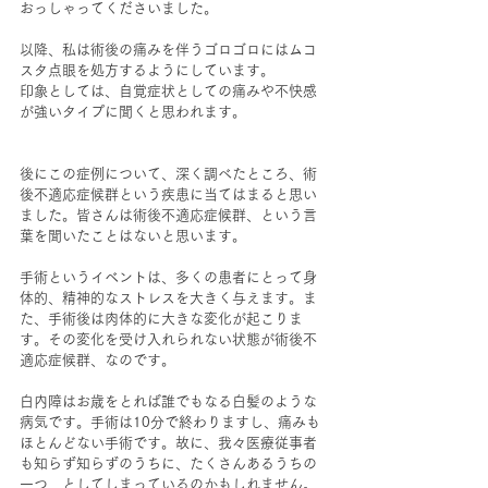
おっしゃってくださいました。
以降、私は術後の痛みを伴うゴロゴロにはムコ
スタ点眼を処方するようにしています。
印象としては、自覚症状としての痛みや不快感
が強いタイプに聞くと思われます。
後にこの症例について、深く調べたところ、術
後不適応症候群という疾患に当てはまると思い
ました。皆さんは術後不適応症候群、という言
葉を聞いたことはないと思います。
手術というイベントは、多くの患者にとって身
体的、精神的なストレスを大きく与えます。ま
た、手術後は肉体的に大きな変化が起こりま
す。その変化を受け入れられない状態が術後不
適応症候群、なのです。
白内障はお歳をとれば誰でもなる白髪のような
病気です。手術は10分で終わりますし、痛みも
ほとんどない手術です。故に、我々医療従事者
も知らず知らずのうちに、たくさんあるうちの
一つ、としてしまっているのかもしれません。