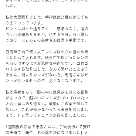
した。
私は大変困りました。手術ははた目にはとても
うまくいっています。
ピントは狙った通りですし、感染もなく、傷の
治りも問題ありません。視力も翌日から回復し
ており、ほとんどの患者さんは喜ぶ手術です。
白内障手術で使う人工レンズは小さい傷から折
りたたんで入れます。眼の中で広がったレンズ
を取り出すのは大変危険な手術ですし、ゴロゴ
ロするから取り出した、なんて聞いたことあり
ません。何よりレンズがないと、患者さんはピ
ントが合いませんので、見えなくなります。
私は患者さんに「眼の中には痛みを感じる細胞
がないので、眼の中のレンズがゴロゴロいたい
と言う事はあり得ない。最後にこの薬を試して
欲しい、これが効かなかったら来週相談しまし
ょう。」と言ってムコスタ点眼を出しました。
1週間後の診察で患者さんは、手術後初めて安堵
の表情で「先生、あの薬で楽になりました」と