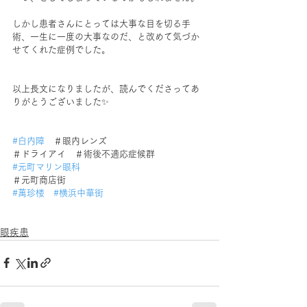
しかし患者さんにとっては大事な目を切る手
術、一生に一度の大事なのだ、と改めて気づか
せてくれた症例でした。
以上長文になりましたが、読んでくださってあ
りがとうございました✨
#白内障
　＃眼内レンズ
＃ドライアイ　＃術後不適応症候群　
#元町マリン眼科
＃元町商店街
#萬珍楼
#横浜中華街
眼疾患