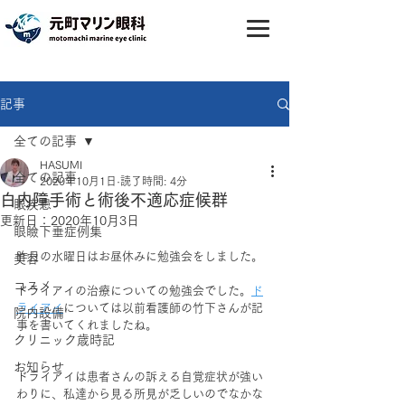
記事
全ての記事
HASUMI
全ての記事
2020年10月1日
読了時間: 4分
白内障手術と術後不適応症候群
眼疾患
更新日：
2020年10月3日
眼瞼下垂症例集
昨日の水曜日はお昼休みに勉強会をしました。
美容
コスメ
ドライアイの治療についての勉強会でした。
ド
ライアイ
については以前看護師の竹下さんが記
院内設備
事を書いてくれましたね。
クリニック歳時記
お知らせ
ドライアイは患者さんの訴える自覚症状が強い
わりに、私達から見る所見が乏しいのでなかな