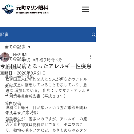
記事
全ての記事
HASUMI
全ての記事
2020年8月18日
読了時間: 2分
今や国民病となったアレルギー性疾患
眼疾患
更新日：
2020年8月21日
眼瞼下垂症例集
我が国全人口の約２人に１人が何らかのアレル
ギー疾患に罹患していることを示しており、急
美容
速に 増加している。 出典：リウマチ・アレルギ
コスメ
ー対策委員会報告書（平成２３年） 
院内設備
眼科にも毎日、目が痒いという方が季節を問わ
クリニック歳時記
ず来ます。
勿論春先が一番多いのですが、アレルギーの原
お知らせ
因となる物質は花粉だけでなく、ダニやほこ
り、動物の毛やフケなど、ありとあらゆるタン