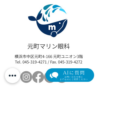
眼瞼下垂の新たな選択肢
【限定モニター
「アップニーク®ミニ点眼
瞼下垂術後の「
元町マリン眼科
液0.1%」取扱い開始のお
イム」を最小限
横浜市中区元町4-166 元町ユニオン3階
知らせ
リカバリープロ
Tel.
045-319-4271
/ Fax.
045-319-4272
の参加者を募集