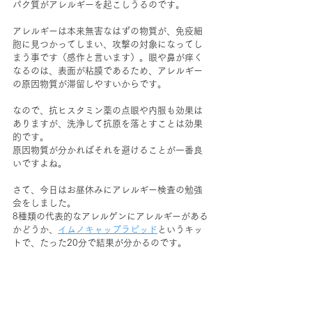
パク質がアレルギーを起こしうるのです。
アレルギーは本来無害なはずの物質が、免疫細
胞に見つかってしまい、攻撃の対象になってし
まう事です（感作と言います）。眼や鼻が痒く
なるのは、表面が粘膜であるため、アレルギー
の原因物質が滞留しやすいからです。
なので、抗ヒスタミン薬の点眼や内服も効果は
ありますが、洗浄して抗原を落とすことは効果
的です。
原因物質が分かればそれを避けることが一番良
いですよね。
さて、今日はお昼休みにアレルギー検査の勉強
会をしました。
8種類の代表的なアレルゲンにアレルギーがある
かどうか、
イムノキャップラピッド
というキッ
トで、たった20分で結果が分かるのです。