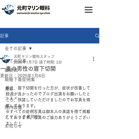
記事
全ての記事
元町マリン眼科スタッフ
全ての記事
2025年1月7日
読了時間: 3分
一重の男性の眉下切開
眼疾患
更新日：
2025年1月8日
眼瞼下垂症例集
最近、眉下切開を行った方が、症状が改善して
美容
経過が良かったのでブログ出演をお願いしたと
コスメ
ころ、快諾していただけましたのでお写真を掲
載しております。
院内設備
※すべての症例写真は御本人の承諾を得て掲載
クリニック歳時記
しております。写真のご協力ありがとうござい
ました！
お知らせ