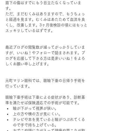
眉下の傷はすでにもう目立たなくなっていま
す。
ただ、まだむくみはありますので、もうちょっ
と経過を見ます。むくみはあたためて血流を良
くし、改善します。3ヶ月後検診の頃にはもっと
スッキリしているはずです。
最近ブログの閲覧数が減ってがっかりしていま
すが、いいね！やフォローで励まされます。ブ
ログを応援して下さる方は是非いいね！をよろ
しくお願い申し上げます。
元町マリン眼科では、眼瞼下垂の日帰り手術を
行っています。
眼瞼下垂手術は下垂による症状があり、診断基
準を満たせば保険適応での手術が可能です。
瞼が下がって視界が狭い。
上の方や横の方が見にくい。
テレビや本を見ていると瞼がつぶれてくる
ので手で持ち上げている。
おでこや頭に力が入って頭痛や肩こりが取