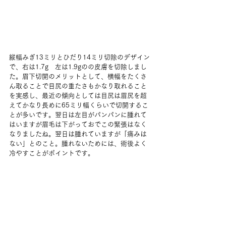
縦幅みぎ13ミリとひだり14ミリ切除のデザイン
で、右は1.7g　左は1.9gのの皮膚を切除しまし
た。眉下切開のメリットとして、横幅をたくさ
ん取ることで目尻の重たさもかなり取れること
を実感し、最近の傾向としては目尻は眉尻を超
えてかなり長めに65ミリ幅くらいで切開するこ
とが多いです。翌日は左目がパンパンに腫れて
はいますが眉毛は下がっておでこの緊張はなく
なりましたね。翌日は腫れていますが「痛みは
ない」とのこと。腫れないためには、術後よく
冷やすことがポイントです。