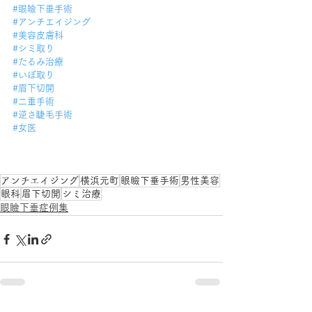
#眼瞼下垂手術
#アンチエイジング
#美容皮膚科
#シミ取り
#たるみ治療
#いぼ取り
#眉下切開
#二重手術
#逆さ睫毛手術
#女医
アンチエイジング
横浜元町
眼瞼下垂手術
男性美容
眼科
眉下切開
シミ治療
眼瞼下垂症例集