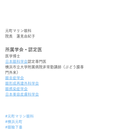
元町マリン眼科
院長　蓮見由紀子
所属学会・認定医
医学博士
日本眼科学会
認定専門医
横浜市立大学附属病院非常勤講師（ぶどう膜専
門外来）
眼炎症学会
眼形成再建外科学会
眼感染症学会
日本美容皮膚科学会
#元町マリン眼科
#横浜元町
#眼瞼下垂