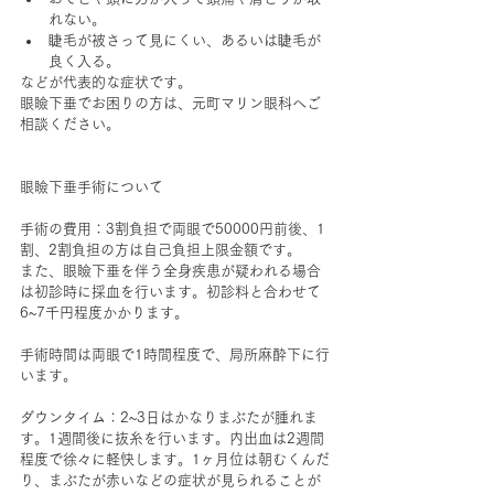
れない。
睫毛が被さって見にくい、あるいは睫毛が
良く入る。
などが代表的な症状です。
眼瞼下垂でお困りの方は、元町マリン眼科へご
相談ください。
眼瞼下垂手術について
手術の費用：3割負担で両眼で50000円前後、1
割、2割負担の方は自己負担上限金額です。
また、眼瞼下垂を伴う全身疾患が疑われる場合
は初診時に採血を行います。初診料と合わせて
6~7千円程度かかります。
手術時間は両眼で1時間程度で、局所麻酔下に行
います。
ダウンタイム：2~3日はかなりまぶたが腫れま
す。1週間後に抜糸を行います。内出血は2週間
程度で徐々に軽快します。1ヶ月位は朝むくんだ
り、まぶたが赤いなどの症状が見られることが