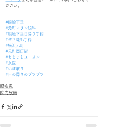
ださい。
#眼瞼下垂
#元町マリン眼科
#眼瞼下垂日帰り手術
#逆さ睫毛手術
#横浜元町
#元町商店街
#もとまちユニオン
#女医
#いぼ取り
#目の周りのプツプツ
眼疾患
院内設備