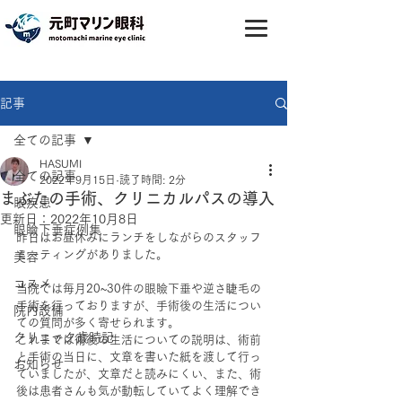
記事
全ての記事
HASUMI
全ての記事
2022年9月15日
読了時間: 2分
まぶたの手術、クリニカルパスの導入
眼疾患
更新日：
2022年10月8日
眼瞼下垂症例集
昨日はお昼休みにランチをしながらのスタッフ
ミーティングがありました。
美容
コスメ
当院では毎月20~30件の眼瞼下垂や逆さ睫毛の
手術を行っておりますが、手術後の生活につい
院内設備
ての質問が多く寄せられます。
クリニック歳時記
これまでは術後の生活についての説明は、術前
と手術の当日に、文章を書いた紙を渡して行っ
お知らせ
ていましたが、文章だと読みにくい、また、術
後は患者さんも気が動転していてよく理解でき