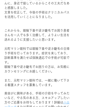
んに、身近で接しているからこその工夫だなあ
と感服しました。
文章を校正して、今後の手術はクリニカルパス
を活用していくことになりました。
これからも、眼瞼下垂や逆さ睫毛でお困り患者
さんを一人でも多く治療して、よりよい生活を
送れるように支援したいと思います。
元町マリン眼科では眼瞼下垂や逆さ睫毛の日帰
り手術を行っております。症状を来しており、
診断基準を満たせば保険適応での手術が可能で
す。
眼瞼下垂や逆さ睫毛でお困りの方は、お気軽に
カウンセリングにお越しください。
また、元町マリン眼科では、一緒に働いて下さ
る看護スタッフを募集しています。
美容がに興味がある、手術の介助をやってみた
いなど、やる気のある方、スキルアップしたい
方のご応募をお待ちしております！詳細は
ハロ
ーワーク
または直接メールにてお問い合わせく