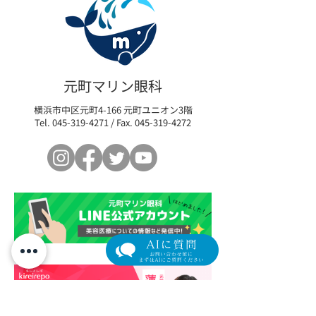
眼瞼下垂の新たな選択肢
【限定モニター
「アップニーク®ミニ点眼
瞼下垂術後の「
元町マリン眼科
液0.1%」取扱い開始のお
イム」を最小限
横浜市中区元町4-166 元町ユニオン3階
知らせ
リカバリープロ
Tel.
045-319-4271
/ Fax.
045-319-4272
の参加者を募集