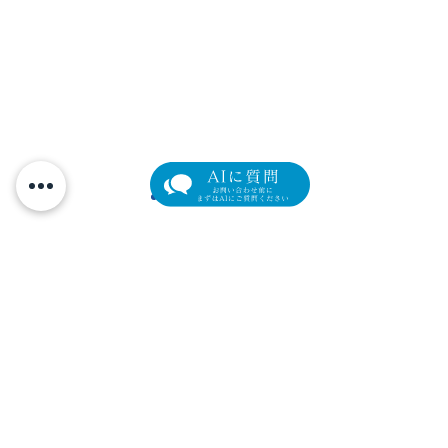
【新導入】目元専用スキ
【セミナーレポ
ンブースター「リジュラ
題の肌育製剤「
元町マリン眼科
ンi」— 導入記念モニター
イブ」と、土曜