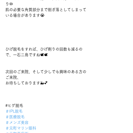
り🦠
肌の必要な角質部分まで削ぎ落としてしまって
いる場合があります😭
ひげ脱毛をすれば、ひげ剃りの回数も減るの
で、一石二鳥ですね🕊🕊
次回のご来院、そして少しでも興味のある方の
ご来院、
お待ちしております🐳💕
#ヒゲ脱毛
＃IPL脱毛
＃医療脱毛
＃メンズ美容
＃元町マリン眼科