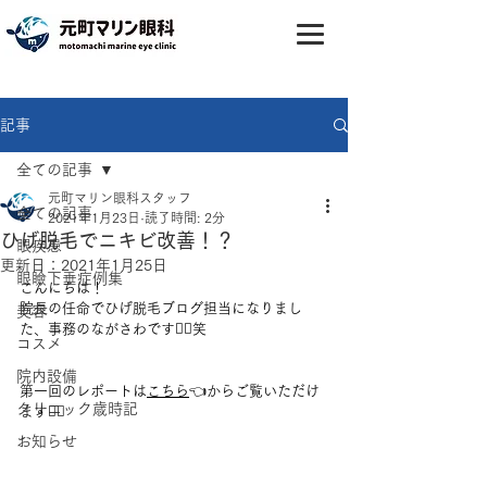
記事
全ての記事
元町マリン眼科スタッフ
全ての記事
2021年1月23日
読了時間: 2分
ひげ脱毛でニキビ改善！？
眼疾患
更新日：
2021年1月25日
眼瞼下垂症例集
こんにちは！
院長の任命でひげ脱毛ブログ担当になりまし
美容
た、事務のながさわです🤷‍♀️笑
コスメ
院内設備
第一回のレポートは
こちら
👈からご覧いただけ
クリニック歳時記
ます💁‍♀️
お知らせ