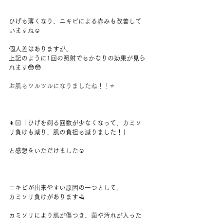
ひげも薄くなり、ニキビによる赤みも改善して
いますね☺️
個人差はありますが、
上記のように1回の照射でもかなりの効果が見ら
れます😳😳
お肌もツルツルになりましたね！！⭐
👦🏻「ひげを剃る回数が少なくなって、カミソ
リ負けも減り、肌の負担も減りました！」
と感想をいただけました☺️
ニキビが出来やすい原因の一つとして、
カミソリ負けがあります🪒
カミソリにより肌が傷つき、菌や汚れが入った