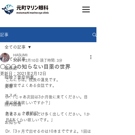
記事
全ての記事
HASUMI
全ての記事
2021年2月10日
読了時間: 3分
○○○の知らない目薬の世界
眼疾患
更新日：
2021年2月12日
眼瞼下垂症例集
こんにちは。院長の蓮見です。
診察室でよくある会話です。
美容
コスメ
Dr.「じゃあ次回は3か月後に来てください。目
薬は何本欲しいですか？」
院内設備
クリニック歳時記
患者さん「できるだけ多く出してください。1か
月4本くらい欲しいです。」
お知らせ
Dr.「3ヶ月で出せるのは10本までですよ。1回は