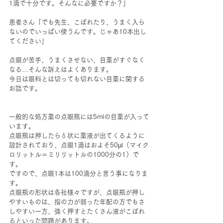
1滴で十分です。そんなに必要ですか？」
患者さん「でも先生、こぼれたり、うまく入ら
ないのでいっぱい使うんです。じゃあ10本出し
てください」
点眼が苦手、うまくさせない、目薬がすぐなく
なる…そんな訴えはよくあります。
今日は眼科とは切っても切れない目薬に関する
お話です。
一般的な処方薬の点眼瓶には5mlの目薬が入って
います。
点眼瓶は押したら💧状に薬液が出てくるように
設計されており、点眼1滴はおよそ50µl（マイク
ロリットル＝ミリリットルの1000分の1）で
す。
ですので、点眼1本は100滴分と言う事になりま
す。
点眼瓶の形状は各社様々ですが、点眼瓶が押し
やすいものは、指の力が弱った年配の方でもさ
しやすい一方、強く押すとたくさん液がこぼれ
るといった問題があります。