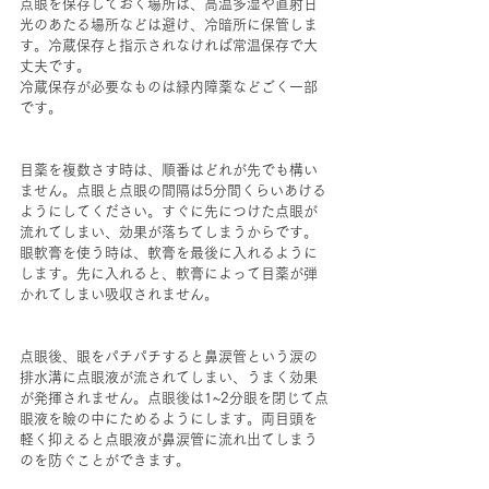
点眼を保存しておく場所は、高温多湿や直射日
光のあたる場所などは避け、冷暗所に保管しま
す。冷蔵保存と指示されなければ常温保存で大
丈夫です。
冷蔵保存が必要なものは緑内障薬などごく一部
です。
目薬を複数さす時は、順番はどれが先でも構い
ません。点眼と点眼の間隔は5分間くらいあける
ようにしてください。すぐに先につけた点眼が
流れてしまい、効果が落ちてしまうからです。
眼軟膏を使う時は、軟膏を最後に入れるように
します。先に入れると、軟膏によって目薬が弾
かれてしまい吸収されません。
点眼後、眼をパチパチすると鼻涙管という涙の
排水溝に点眼液が流されてしまい、うまく効果
が発揮されません。点眼後は1~2分眼を閉じて点
眼液を瞼の中にためるようにします。両目頭を
軽く抑えると点眼液が鼻涙管に流れ出てしまう
のを防ぐことができます。