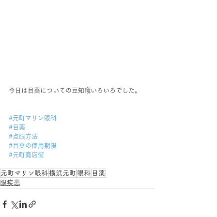
今日は目薬についての豆知識いろいろでした。
#元町マリン眼科
#目薬
#点眼方法
#目薬の使用期限
#元町商店街
元町マリン眼科
横浜元町
眼科
目薬
眼疾患