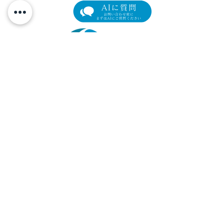
眼瞼下垂の新たな選択肢
【限定モニター
「アップニーク®ミニ点眼
瞼下垂術後の「
元町マリン眼科
液0.1%」取扱い開始のお
イム」を最小限
横浜市中区元町4-166 元町ユニオン3階
知らせ
リカバリープロ
Tel.
045-319-4271
/ Fax.
045-319-4272
の参加者を募集