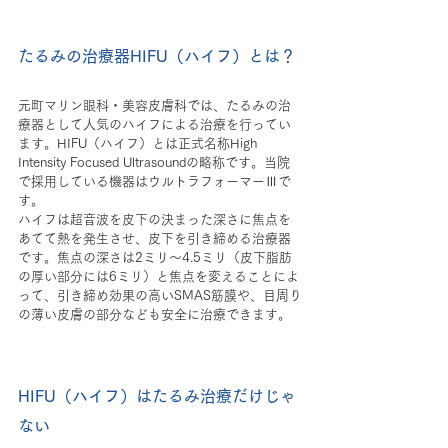
たるみの治療器HIFU（ハイフ）とは？
元町マリン眼科・美容皮膚科では、たるみの治
療器として人気のハイフによる治療を行ってい
ます。HIFU（ハイフ）とは正式名称High 
Intensity Focused Ultrasoundの略称です。当院
で採用している機器はウルトラフォーマーⅢで
す。
ハイフは超音波を皮下の決まった深さに焦点を
あてて熱を発生させ、皮下を引き締める治療器
です。焦点の深さは2ミリ～4.5ミリ（皮下脂肪
の厚い部分には6ミリ）と焦点を変えることによ
って、引き締め効果の高いSMAS筋膜や、目周り
の薄い皮膚の部分なども安全に治療できます。
HIFU（ハイフ）はたるみ治療だけじゃ
ない