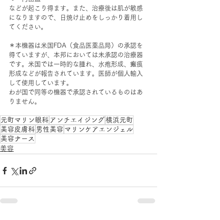
などが起こり得ます。また、治療後は肌が敏感
になりますので、日焼け止めをしっかり着用し
てください。
＊本機器は米国FDA（食品医薬品局）の承認を
得ていますが、本邦においては未承認の治療器
です。米国では一時的な腫れ、水疱形成、瘢痕
形成などが報告されています。医師が個人輸入
して使用しています。
わが国で同等の機器で承認されているものはあ
りません。
元町マリン眼科
アンチエイジング
横浜元町
美容皮膚科
男性美容
マリンケアエンジェル
美容ナース
美容