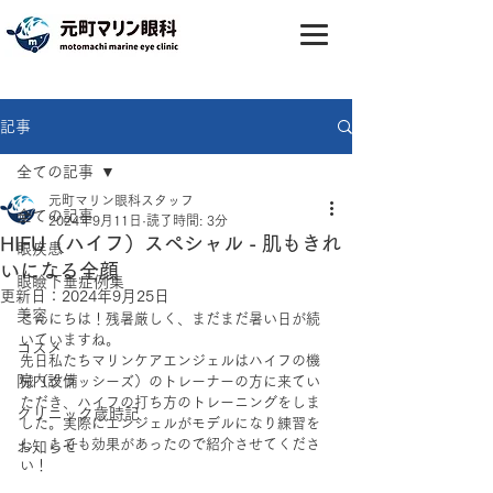
記事
全ての記事
元町マリン眼科スタッフ
全ての記事
2024年9月11日
読了時間: 3分
HIFU（ハイフ）スペシャル - 肌もきれ
眼疾患
いになる全顔
眼瞼下垂症例集
更新日：
2024年9月25日
美容
こんにちは！残暑厳しく、まだまだ暑い日が続
いていますね。
コスメ
先日私たちマリンケアエンジェルはハイフの機
院内設備
械（クラッシーズ）のトレーナーの方に来てい
ただき、ハイフの打ち方のトレーニングをしま
クリニック歳時記
した。実際にエンジェルがモデルになり練習を
し、とても効果があったので紹介させてくださ
お知らせ
い！