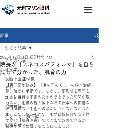
記事
全ての記事
2025年12月31日
読了時間: 4分
全ての記事
院長が「スネコスパフォルマ」を自ら
眼疾患
試して分かった、肌育の力
眼瞼下垂症例集
【専門医の悩み】
 「目の下のくま」の根本治療
美容
は、確かに手術です。しかし、眼形成を専門と
する私自身も手術のためのまとまった時間が取
コスメ
れない、術後の視力低下などで仕事への影響な
院内設備
ども気になり手術への踏ん切りがなかなかつき
ませんでした。そこで、まずは低侵襲で安全性
クリニック歳時記
の高い「肌育治療」でどこまで改善できるか、
お知らせ
自分の顔で検証することにしました。