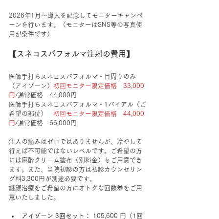
2026年1月～導入を記念してモニターキャンペ
ーンを行います。（モニターはSNS等の写真使
用が条件です）
【スネコスパフォルマ注射の費用】
医師手打ちスネコスパフォルマ・目周りのみ
（アイゾーン）
初回モニター限定価格　33,000
円
/通常価格　44,000円
医師手打ちスネコスパフォルマ・1バイアル（ご
希望の部位）　
初回モニター限定価格　44,000
円
/通常価格　66,000円
注入の痛みはゼロではありませんが、冷やして
行えば不可能ではないレベルです。ご希望の方
には麻酔クリーム塗布（別料金）もご用意でき
ます。また、当院初診の方は初診カウンセリン
グ料3,300円が別途必要です。
継続治療をご希望の方にオトクな回数券をご用
意いたしました。
アイゾーン 3回セット：
 105,600 円（1回