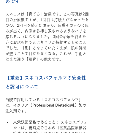
めです
スネコスは「育てる」治療です。この写真は2回
目の治療後ですが、1回目は持続力がなかったも
のの、2回目を終えた頃から、皮膚そのものに厚
みが出て、内側から押し返されるようなハリを
感じるようになりました。 3回の治療を終えた
方にお話を伺うとよりハリが持続するとのこと
でした。「影」となっていたくまが、肌の質感
が整うことで目立たなくなる。これが、手術と
はまた違う「肌育」の魅力です。
【重要】スネコスパフォルマの安全性
と認可について
当院で採用している「スネコスパフォルマ」
は、
イタリア（Professional Dietetics社）製
の
注入剤です。
未承認医薬品であること：
 スネコスパフォ
ルマは、現時点で日本の「医薬品医療機器