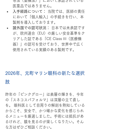
等法（薬機法）」において承認されている
医薬品ではありません。
入手経路について：
 当院では、医師の責任
において「個人輸入」の手続きを行い、本
製剤を導入しております。
諸外国での認可状況：
 日本では未承認です
が、欧州連合（EU）の厳しい安全基準をク
リアした証である「CE Class III（医療機
器）」の認可を受けており、世界中で広く
使用されている実績のある製剤です。
2026年、元町マリン眼科の新たな選択
肢
昨年の「ピンクグロー」は表層の輝きを、今年
の「スネコスパフォルマ」は深層の立て直し
を。 眼科医として目周りの解剖を熟知している
からこそ、安全で、かつ確かな変化を感じられ
るメニューを厳選しました。手術には抵抗があ
るけれど、鏡を見るのが楽しくなりたい。そん
な方はぜひご相談ください。