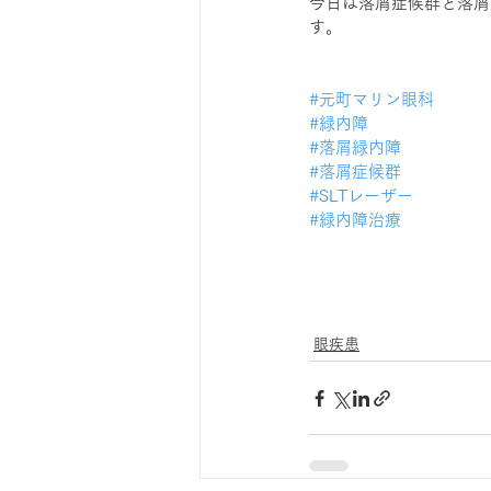
今日は落屑症候群と落屑
す。
#元町マリン眼科
#緑内障
#落屑緑内障
#落屑症候群
#SLTレーザー
#緑内障治療
眼疾患