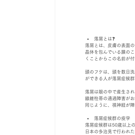
落屑とは❓
落屑とは、皮膚の表面の
晶体を包んでいる膜のこ
くことからこの名前が付
頭のフケは、頭を数日洗
ができる人が落屑症候群
落屑は眼の中で産生され
線維柱帯の通過障害がお
同じように、視神経が障
落屑症候群の疫学
落屑症候群は50歳以上
日本の多治見で行われた