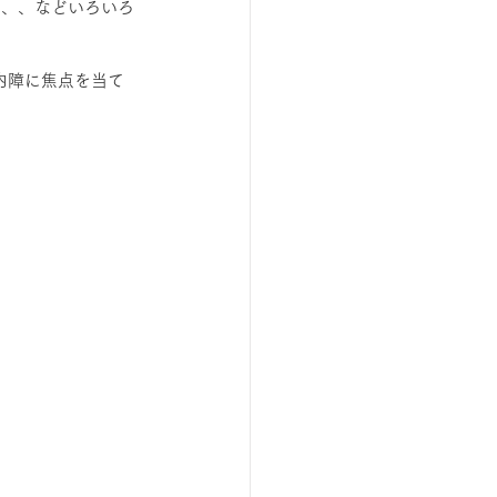
、、、などいろいろ
内障に焦点を当て