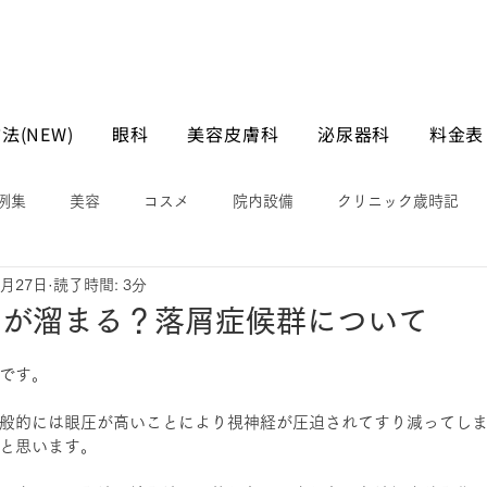
法(NEW)
眼科
美容皮膚科
泌尿器科
料金表
例集
美容
コスメ
院内設備
クリニック歳時記
1月27日
読了時間: 3分
ケが溜まる？落屑症候群について
です。
般的には眼圧が高いことにより視神経が圧迫されてすり減ってし
と思います。