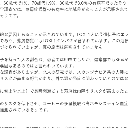
%、60歳代で1%、70歳代1.9%、80歳代で3.0％の有病率だった
学調査では、落屑症候群の有病率に地域差があることが示唆され
そうです。
的な要因もあることが示されています。LOXL1という遺伝子はエ
であり、落屑物質にもLOXL1タンパクが含まれています。この遺
づけられていますが、真の原因は解明されていません。
子を持った人の割合は、患者では99%でしたが、健常群でも85%
要因もあるのではと言われいています。
な調査がありますが、北米の研究では、スカンジナビア系の人種
リスクが高まる報告があり、外気温が発症に関わっているのでは
に雪上や水上）で長時間過ごすと落屑緑内障のリスクが高まった
のリスクを低下させ、コーヒーの多量摂取は高ホモシステイン血
推測されているそうです。