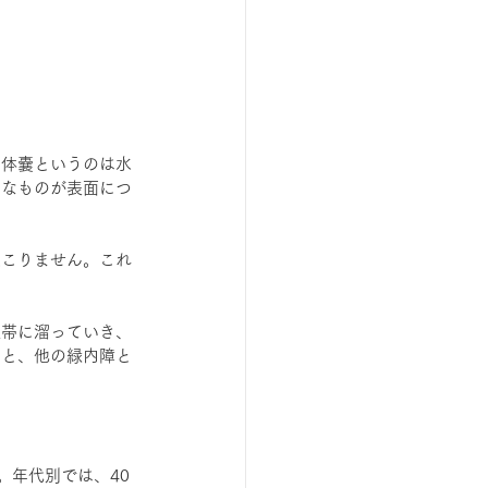
晶体嚢というのは水
うなものが表面につ
起こりません。これ
柱帯に溜っていき、
ると、他の緑内障と
。年代別では、40