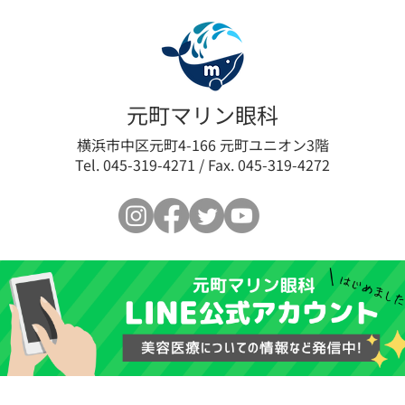
眼瞼下垂の新たな選択肢「ア
【限
元町マリン眼科
ップニーク®ミニ点眼液
垂術
横浜市中区元町4-166 元町ユニオン3階
Tel. 045-319-4271 / Fax. 045-319-4272
0.1%」取扱い開始のお知らせ
最小
ログ
ます