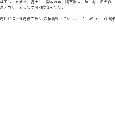
は実は、原発性、続発性、開放隅角、閉塞隅角、急性緑内障発作
カテゴリーとしての緑内障なのです。
屑症候群と落屑緑内障/水晶体嚢性（すいしょうたいのうせい）緑