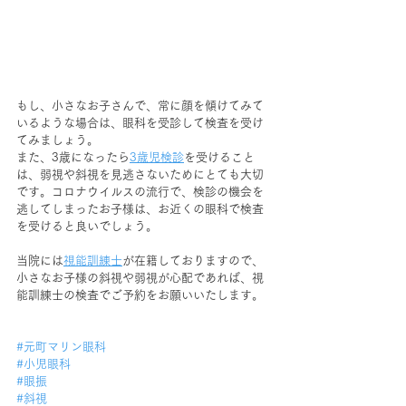
もし、小さなお子さんで、常に顔を傾けてみて
いるような場合は、眼科を受診して検査を受け
てみましょう。
また、3歳になったら
3歳児検診
を受けること
は、弱視や斜視を見逃さないためにとても大切
です。コロナウイルスの流行で、検診の機会を
逃してしまったお子様は、お近くの眼科で検査
を受けると良いでしょう。
当院には
視能訓練士
が在籍しておりますので、
小さなお子様の斜視や弱視が心配であれば、視
能訓練士の検査でご予約をお願いいたします。
#元町マリン眼科
#小児眼科
#眼振
#斜視