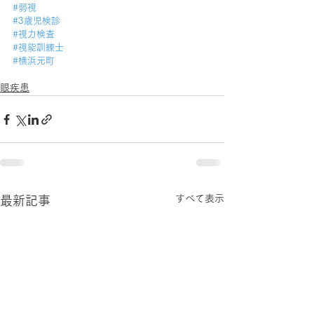
#弱視
#3歳児検診
#視力検査
#視能訓練士
#横浜元町
眼疾患
すべて表示
最新記事