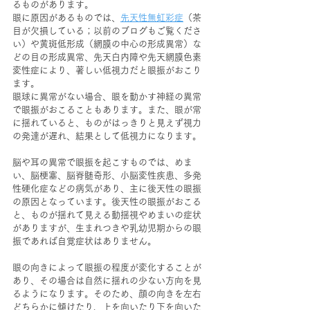
るものがあります。
眼に原因があるものでは、
先天性無虹彩症
（茶
目が欠損している；以前のブログもご覧くださ
い）や黄斑低形成（網膜の中心の形成異常）な
どの目の形成異常、先天白内障や先天網膜色素
変性症により、著しい低視力だと眼振がおこり
ます。
眼球に異常がない場合、眼を動かす神経の異常
で眼振がおこることもあります。また、眼が常
に揺れていると、ものがはっきりと見えず視力
の発達が遅れ、結果として低視力になります。
脳や耳の異常で眼振を起こすものでは、めま
い、脳梗塞、脳脊髄奇形、小脳変性疾患、多発
性硬化症などの病気があり、主に後天性の眼振
の原因となっています。後天性の眼振がおこる
と、ものが揺れて見える動揺視やめまいの症状
がありますが、生まれつきや乳幼児期からの眼
振であれば自覚症状はありません。
眼の向きによって眼振の程度が変化することが
あり、その場合は自然に揺れの少ない方向を見
るようになります。そのため、顔の向きを左右
どちらかに傾けたり、上を向いたり下を向いた