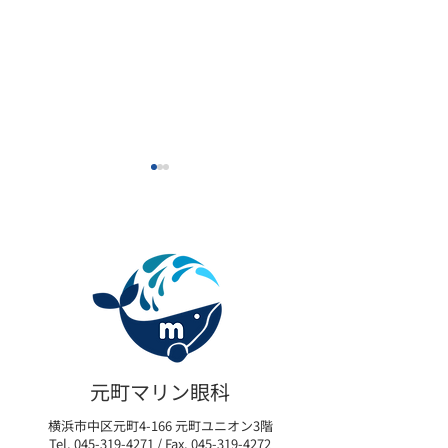
眼瞼下垂の新たな選択肢
【限定モニター
「アップニーク®ミニ点眼
瞼下垂術後の「
元町マリン眼科
液0.1%」取扱い開始のお
イム」を最小限
横浜市中区元町4-166 元町ユニオン3階
知らせ
リカバリープロ
Tel.
045-319-4271
/ Fax.
045-319-4272