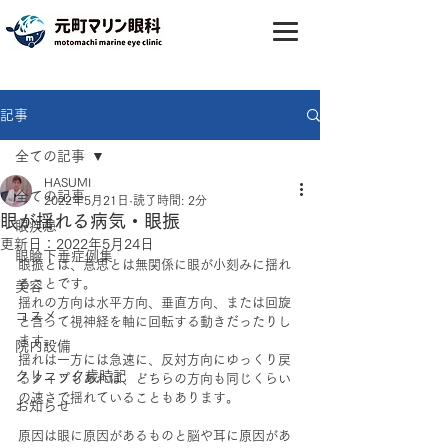
記事
全ての記事
HASUMI
全ての記事
2022年5月21日
読了時間: 2分
眼が揺れる病気・眼振
眼疾患
更新日：
2022年5月24日
眼瞼下垂症例集
眼振とは、意思とは無関係に眼が小刻みに揺れ
ることです。
美容
揺れの方向は水平方向、垂直方向、または回旋
コスメ
と言って視神経を軸に回転する動きだったりし
ます。
院内設備
揺れは一方には急速に、反対方向にゆっくり戻
クリニック歳時記
るタイプもあれば、どちらの方向も同じくらい
の速さで揺れていることもあります。
お知らせ
原因は眼に原因があるものと脳や耳に原因があ