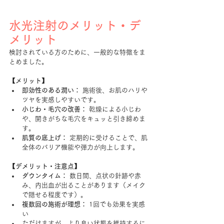
水光注射のメリット・デ
メリット
検討されている方のために、一般的な特徴をま
とめました。
【メリット】
即効性のある潤い：
 施術後、お肌のハリや
ツヤを実感しやすいです。
小じわ・毛穴の改善：
 乾燥による小じわ
や、開きがちな毛穴をキュッと引き締めま
す。
肌質の底上げ：
 定期的に受けることで、肌
全体のバリア機能や弾力が向上します。
【デメリット・注意点】
ダウンタイム：
 数日間、点状の針跡や赤
み、内出血が出ることがあります（メイク
で隠せる程度です）。
複数回の施術が理想：
 1回でも効果を実感
い
ただけますが、より良い状態を維持するに