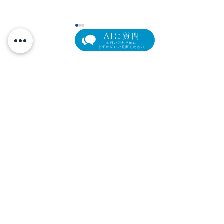
手術モニター募集 ク
【新導入】目元
マ、たるみでお悩みの方
わ・色素沈着に
元町マリン眼科
へ裏ハムラ手術
肌育注射「ピン
横浜市中区元町4-166 元町ユニオン3階
ー」の驚きの効
Tel.
045-319-4271
/ Fax.
045-319-4272