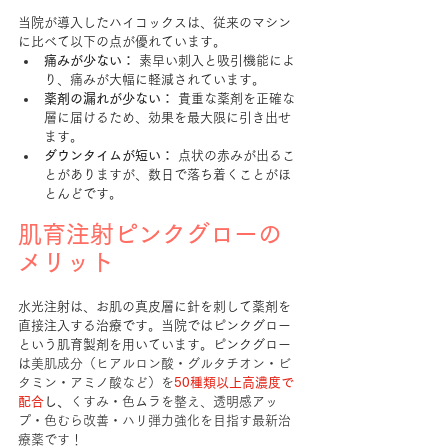
当院が導入したハイコックスは、従来のマシン
に比べて以下の点が優れています。
痛みが少ない：
 素早い刺入と吸引機能によ
り、痛みが大幅に軽減されています。
薬剤の漏れが少ない：
 貴重な薬剤を正確な
層に届けるため、効果を最大限に引き出せ
ます。
ダウンタイムが短い：
 点状の赤みが出るこ
とがありますが、数日で落ち着くことがほ
とんどです。
肌育注射ピンクグローの
メリット
水光注射は、お肌の真皮層に針を刺して薬剤を
直接注入する治療です。当院ではピンクグロー
という肌育製剤を用いています。ピンクグロー
は
美肌成分（ヒアルロン酸・グルタチオン・ビ
タミン・アミノ酸など）を
50種類以上高濃度で
配合
し、
くすみ・色ムラを整え、透明感アッ
プ・色むら改善・ハリ弾力強化を目指す最新治
療薬です！