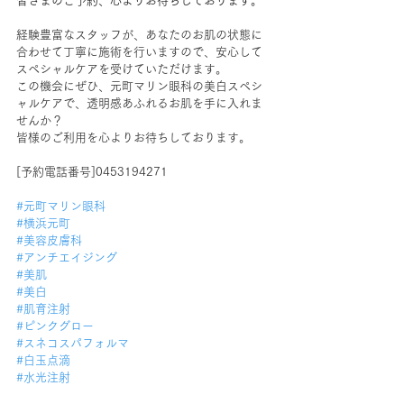
皆さまのご予約、心よりお待ちしております。
経験豊富なスタッフが、あなたのお肌の状態に
合わせて丁寧に施術を行いますので、安心して
スペシャルケアを受けていただけます。
この機会にぜひ、元町マリン眼科の美白スペシ
ャルケアで、透明感あふれるお肌を手に入れま
せんか？
皆様のご利用を心よりお待ちしております。
[予約電話番号]0453194271
#元町マリン眼科
#横浜元町
#美容皮膚科
#アンチエイジング
#美肌
#美白
#肌育注射
#ピンクグロー
#スネコスパフォルマ
#白玉点滴
#水光注射