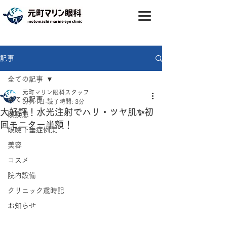
記事
全ての記事
元町マリン眼科スタッフ
全ての記事
5月11日
読了時間: 3分
大好評！水光注射でハリ・ツヤ肌✨️初
眼疾患
回モニター半額！
眼瞼下垂症例集
美容
コスメ
院内設備
クリニック歳時記
お知らせ