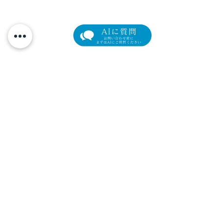
夏こそアートメ
アートメイクはなぜ2回以
上の施術が必要なのか？
元町マリン眼科