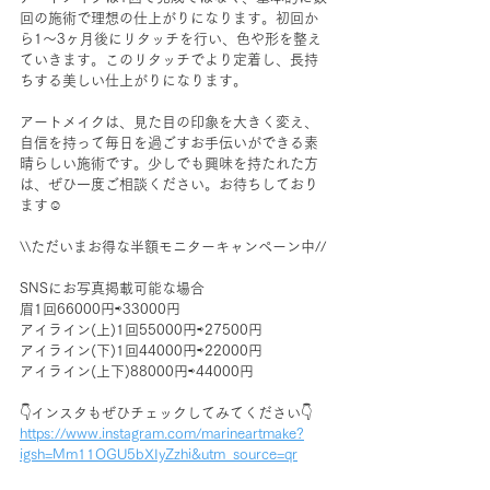
回の施術で理想の仕上がりになります。初回か
ら1～3ヶ月後にリタッチを行い、色や形を整え
ていきます。このリタッチでより定着し、長持
ちする美しい仕上がりになります。
アートメイクは、見た目の印象を大きく変え、
自信を持って毎日を過ごすお手伝いができる素
晴らしい施術です。少しでも興味を持たれた方
は、ぜひ一度ご相談ください。お待ちしており
ます☺️
\\ただいまお得な半額モニターキャンペーン中//
SNSにお写真掲載可能な場合
眉1回66000円⇨33000円
アイライン(上)1回55000円⇨27500円
アイライン(下)1回44000円⇨22000円
アイライン(上下)88000円⇨44000円
👇インスタもぜひチェックしてみてください👇
https://www.instagram.com/marineartmake?
igsh=Mm11OGU5bXIyZzhi&utm_source=qr