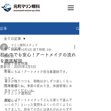
記事
全ての記事
マリン眼科スタッフ
全ての記事
2024年10月3日
読了時間: 3分
初めてでも安心！アートメイクの流れ
眼疾患
を徹底解説
眼瞼下垂症例集
更新日：
2025年3月5日
美容
こんにちは！アートメイク担当看護師です。
コスメ
暑さが残りつつも、朝晩は少しずつ涼しくなっ
院内設備
てきましたね。季節の変わり目、体調管理にお
気をつけくださいね。
クリニック歳時記
最近、「アートメイクってどんな感じで進んで
お知らせ
いくの？」といった質問をよくいただくように
なりました。初めての方には流れがわからず不