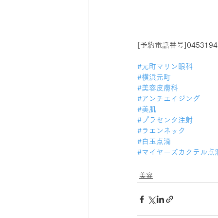
[予約電話番号]0453194
#元町マリン眼科
#横浜元町
#美容皮膚科
#アンチエイジング
#美肌
#プラセンタ注射
#ラエンネック
#白玉点滴
#マイヤーズカクテル点
美容