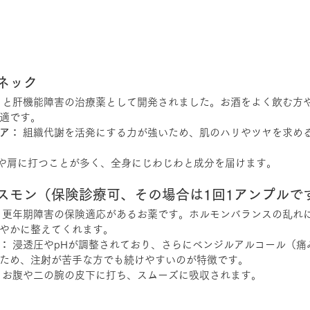
ネック
もと肝機能障害の治療薬として開発されました。お酒をよく飲む方
適です。
ア：
 組織代謝を活発にする力が強いため、肌のハリやツヤを求め
腕や肩に打つことが多く、全身にじわじわと成分を届けます。
スモン（保険診療可、その場合は1回1アンプルで
 更年期障害の保険適応があるお薬です。ホルモンバランスの乱れ
やかに整えてくれます。
：
 浸透圧やpHが調整されており、さらにベンジルアルコール（痛
ため、注射が苦手な方でも続けやすいのが特徴です。
 お腹や二の腕の皮下に打ち、スムーズに吸収されます。