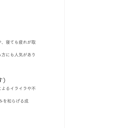
や、寝ても疲れが取
る方にも人気があり
す）
によるイライラや不
みを和らげる成