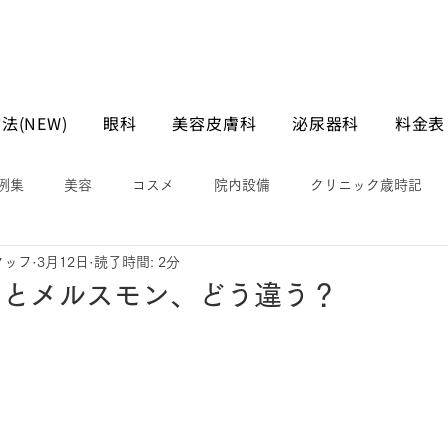
法(NEW)
眼科
美容皮膚科
泌尿器科
料金表
例集
美容
コスメ
院内設備
クリニック歳時記
タッフ
3月12日
読了時間: 2分
クとメルスモン、どう違う？