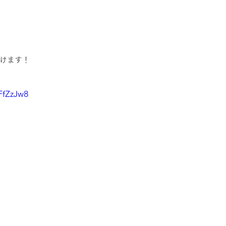
けます！
IFfZzJw8