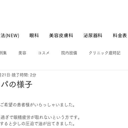
法(NEW)
眼科
美容皮膚科
泌尿器科
料金表
例集
美容
コスメ
院内設備
クリニック歳時記
月21日
読了時間: 2分
スパの様子
ご希望の患者様がいらっしゃいました。
い過ぎで眼精疲労が取れないという方です。
すると少しの圧迫で油が出てきました。