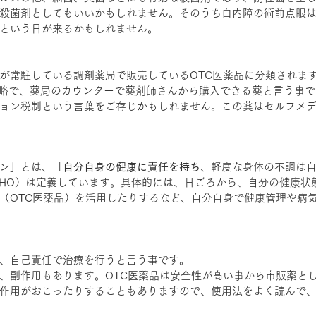
殺菌剤としてもいいかもしれません。そのうち白内障の術前点眼
という日が来るかもしれません。
が常駐している調剤薬局で販売しているOTC医薬品に分類されます
ounterの略で、薬局のカウンターで薬剤師さんから購入できる薬と言う
ョン税制という言葉をご存じかもしれません。この薬はセルフメ
ン」とは、「
自分自身の健康に責任を持ち
、軽度な身体の不調は
HO）は定義しています。具体的には、日ごろから、自分の健康状
（OTC医薬品）を活用したりするなど、自分自身で健康管理や病
、自己責任で治療を行うと言う事です。
、副作用もあります。OTC医薬品は安全性が高い事から市販薬と
作用がおこったりすることもありますので、使用法をよく読んで