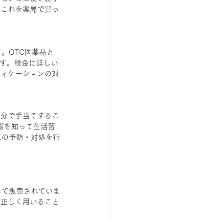
はこれを薬局で買っ
。OTC医薬品と
事です。税金に詳しい
ディケーションの対
自分で手当てするこ
態を知って生活習
気の予防・対処を行
して販売されていま
、正しく用いること