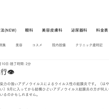
法(NEW)
眼科
美容皮膚科
泌尿器科
料金表
例集
美容
コスメ
院内設備
クリニック歳時記
月10日
読了時間: 2分
行👁
染力の強いアデノウイルスによるウイルス性の結膜炎です。（は
い）9月に入ってから結構ひどいアデノウイルス結膜炎の方が何人
いるのかもしれません。