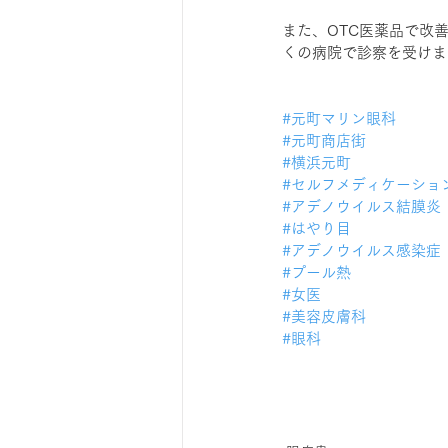
また、OTC医薬品で改
くの病院で診察を受けま
#元町マリン眼科
#元町商店街
#横浜元町
#セルフメディケーショ
#アデノウイルス結膜炎
#はやり目
#アデノウイルス感染症
#プール熱
#女医
#美容皮膚科
#眼科