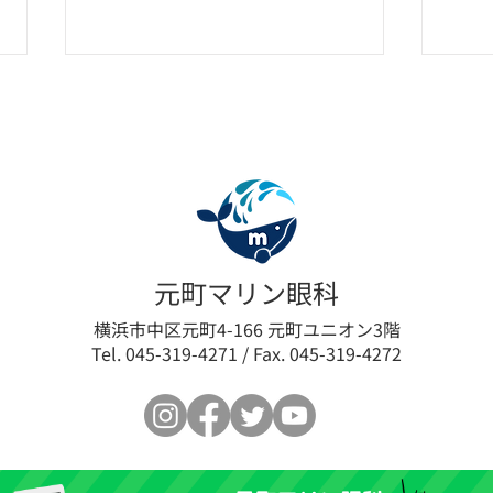
眼瞼下垂の新たな選択肢「ア
【限
元町マリン眼科
ップニーク®ミニ点眼液
垂術
横浜市中区元町4-166 元町ユニオン3階
Tel. 045-319-4271 / Fax. 045-319-4272
0.1%」取扱い開始のお知らせ
最小
ログ
ます