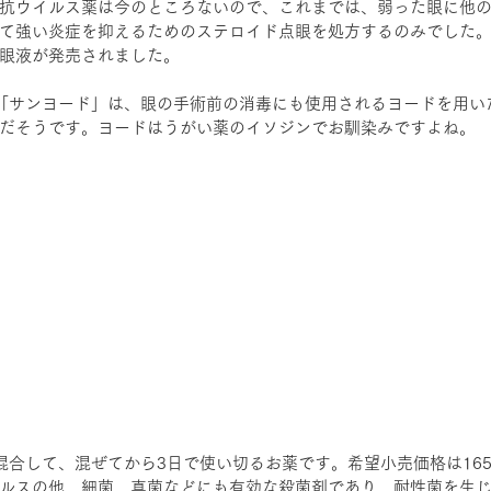
抗ウイルス薬は今のところないので、これまでは、弱った眼に他
て強い炎症を抑えるためのステロイド点眼を処方するのみでした
眼液が発売されました。
「サンヨード」は、眼の手術前の消毒にも使用されるヨードを用い
だそうです。ヨードはうがい薬のイソジンでお馴染みですよね。
混合して、混ぜてから3日で使い切るお薬です。希望小売価格は16
ルスの他、細菌、真菌などにも有効な殺菌剤であり、耐性菌を生