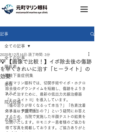
記事
全ての記事
2025年12月16日
読了時間: 3分
全ての記事
💡 【画像で比較！】イボ除去後の傷跡
眼疾患
を早くきれいに治す「ヒーライト」の
眼瞼下垂症例集
効果
元町マリン眼科では、切開手術やイボ・ホクロ
美容
除去後のダウンタイムを短縮し、傷跡をよりき
コスメ
れいに治すために、最新の低出力光線治療器
「ヒーライト II」を導入しています。
院内設備
「傷の治りが早くなるって本当？」「色素沈着
クリニック歳時記
は本当に予防できるの？」という疑問にお答え
するため、当院で実施した半顔テストの結果を
お知らせ
公開いたします。※モニター患者様のご協力を
得て写真を掲載しております。ご協力ありがと