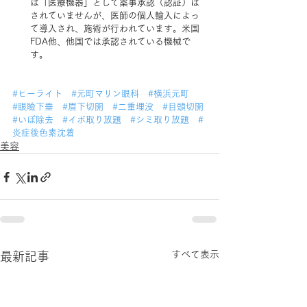
は「医療機器」として薬事承認（認証）は
されていませんが、医師の個人輸入によっ
て導入され、施術が行われています。米国
FDA他、他国では承認されている機械で
す。
#ヒーライト
#元町マリン眼科
#横浜元町
#眼瞼下垂
#眉下切開
#二重埋没
#目頭切開
#いぼ除去
#イボ取り放題
#シミ取り放題
#
炎症後色素沈着
美容
すべて表示
最新記事