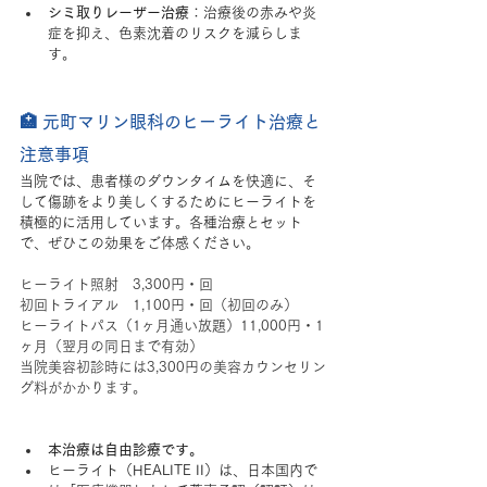
シミ取りレーザー治療
：治療後の赤みや炎
症を抑え、色素沈着のリスクを減らしま
す。
🏥 元町マリン眼科のヒーライト治療と
注意事項
当院では、患者様のダウンタイムを快適に、そ
して傷跡をより美しくするためにヒーライトを
積極的に活用しています。各種治療とセット
で、ぜひこの効果をご体感ください。
ヒーライト照射　3,300円・回
初回トライアル　1,100円・回（初回のみ）
ヒーライトパス（1ヶ月通い放題）11,000円・1
ヶ月（翌月の同日まで有効）
当院美容初診時には3,300円の美容カウンセリン
グ料がかかります。
本治療は自由診療です。
ヒーライト（HEALITE II）は、日本国内で