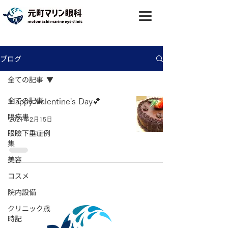
ブログ
全ての記事
全ての記事
Happy Valentine's Day💕
眼疾患
2021年2月15日
眼瞼下垂症例
集
美容
コスメ
院内設備
クリニック歳
時記