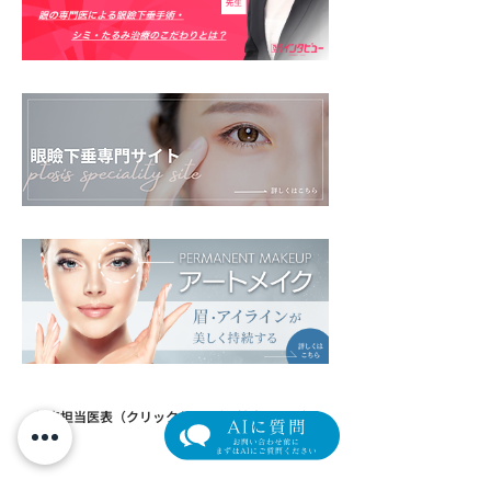
​外来担当医表（クリック/タップで拡大します）