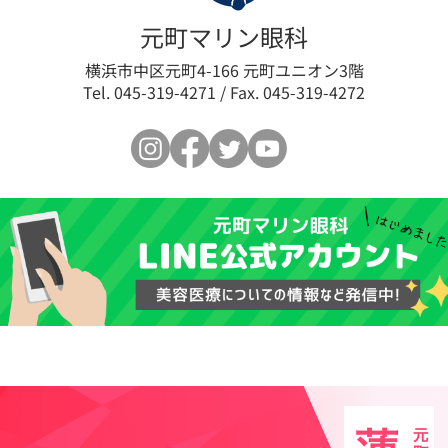
【新導入】目元専用スキンブ
【セ
元町マリン眼科
ースター「リジュランi」—
肌育
横浜市中区元町4-166 元町ユニオン3階
Tel. 045-319-4271 / Fax. 045-319-4272
導入記念モニター価格のご案
と、
内
ご紹