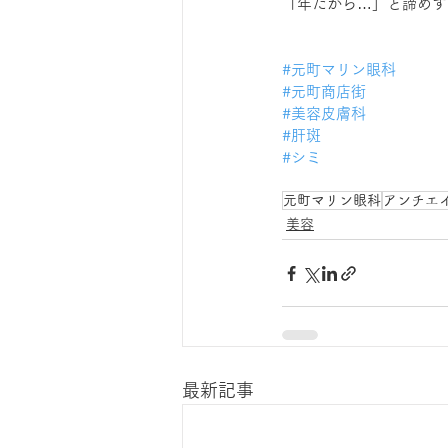
「年だから…」と諦めず
#元町マリン眼科
#元町商店街
#美容皮膚科
#肝斑
#シミ
元町マリン眼科
アンチエ
美容
最新記事