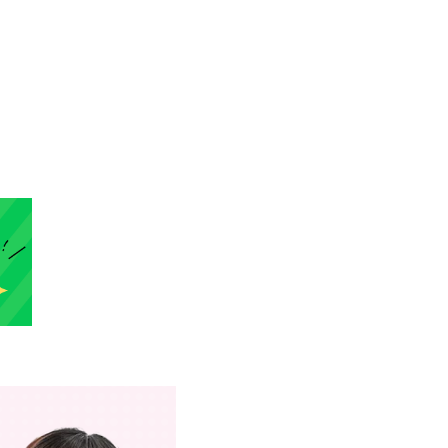
ミナーレポート】話題の
製剤「スキンバイブ」
土曜日担当の藤原先生の
介