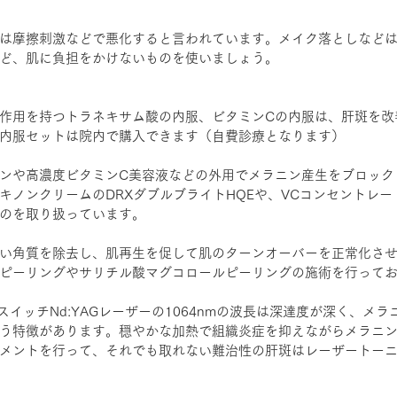
は摩擦刺激などで悪化すると言われています。メイク落としなど
ど、肌に負担をかけないものを使いましょう。
作用を持つトラネキサム酸の内服、ビタミンCの内服は、肝斑を改
内服セットは院内で購入できます（自費診療となります）
ンや高濃度ビタミンC美容液などの外用でメラニン産生をブロック
ノンクリームのDRXダブルブライトHQEや、VCコンセントレート
のを取り扱っています。
い角質を除去し、肌再生を促して肌のターンオーバーを正常化さ
ピーリングやサリチル酸マグコロールピーリングの施術を行って
イッチNd:YAGレーザーの1064nmの波長は深達度が深く、メ
う特徴があります。穏やかな加熱で組織炎症を抑えながらメラニ
メントを行って、それでも取れない難治性の肝斑はレーザートー