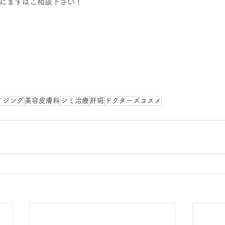
にまずはご相談下さい！
イジング
美容皮膚科
シミ治療
肝斑
ドクターズコスメ