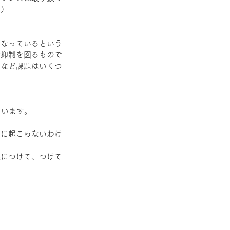
。）
になっているという
行抑制を図るもので
いなど課題はいくつ
ています。
対に起こらないわけ
眼につけて、つけて