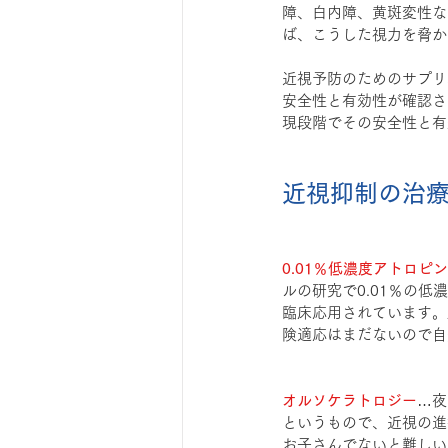
障、白内障、黄斑変性な
ば、こうした視力を脅か
近視予防のためのサプリ
安全性と有効性が確認さ
現段階でその安全性と有
近視抑制の治
0.01％低濃度アトロピ
ルの研究で0.01％の
臨床応用されています。
険適応はまだないので自
オルソケラトロジー
…夜
というもので、近視の進
お子さんでないと難しい