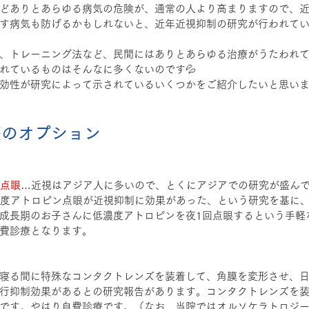
どありとあらゆる病気の危険が、通常の人より高まりますので、
す病気も防げるかもしれないと、近年近視抑制の研究が行われて
、トレーニング法など、民間にはありとあらゆる治療がうたわれ
れているものはそんなに多くないのです💦
効性が研究によって示されているいくつかをご紹介したいと思い
療のオプション
ン点眼
…近視はアジア人に多いので、とくにアジアでの研究が盛ん
低濃度アトロピン点眼が近視抑制に効果があった、という研究を基に
成長期のお子さんに低濃度アトロピンを夜1回点眼するという手軽
費診療となります。
寝る間に特殊なコンタクトレンズを装着して、角膜を変形させ、
行抑制効果があるとの研究報告があります。コンタクトレンズを
です。やはり自費診療です。（なお、当院ではオルソケラトロジ