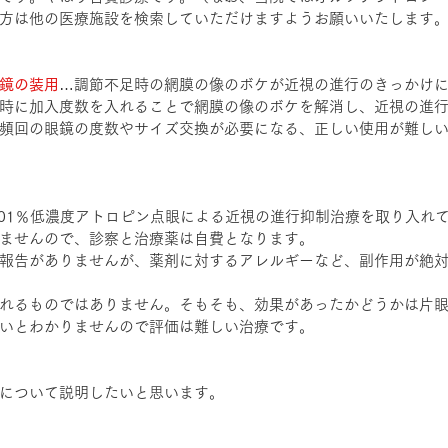
方は他の医療施設を検索していただけますようお願いいたします
鏡の装用
…調節不足時の網膜の像のボケが近視の進行のきっかけ
時に加入度数を入れることで網膜の像のボケを解消し、近視の進
頻回の眼鏡の度数やサイズ交換が必要になる、正しい使用が難し
.01％低濃度アトロピン点眼による近視の進行抑制治療を取り入れ
ませんので、診察と治療薬は自費となります。
報告がありませんが、薬剤に対するアレルギーなど、副作用が絶
れるものではありません。そもそも、効果があったかどうかは片
いとわかりませんので評価は難しい治療です。
について説明したいと思います。