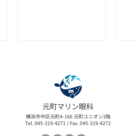
眼瞼下垂の新たな選択肢「ア
【限
元町マリン眼科
ップニーク®ミニ点眼液
垂術
横浜市中区元町4-166 元町ユニオン3階
Tel. 045-319-4271 / Fax. 045-319-4272
0.1%」取扱い開始のお知らせ
最小
ログ