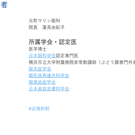
筆者
元町マリン眼科
院長　蓮見由紀子
所属学会・認定医
医学博士
日本眼科学会
認定専門医
横浜市立大学附属病院非常勤講師（ぶどう膜専門外
眼炎症学会
眼形成再建外科学会
眼感染症学会
日本美容皮膚科学会
#近視抑制