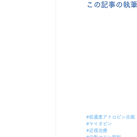
この記事の執
#低濃度アトロピン点眼
#マイオピン
#近視治療