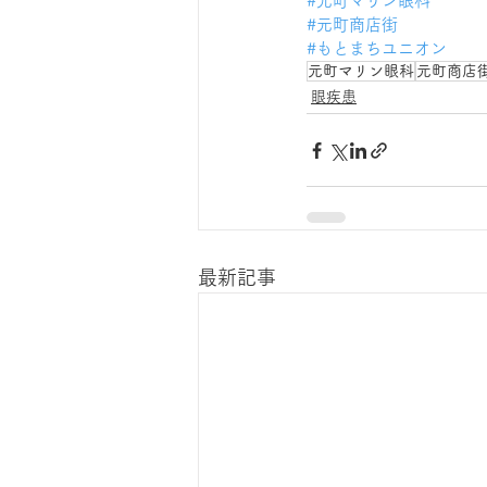
#元町マリン眼科
#元町商店街
#もとまちユニオン
元町マリン眼科
元町商店
眼疾患
最新記事