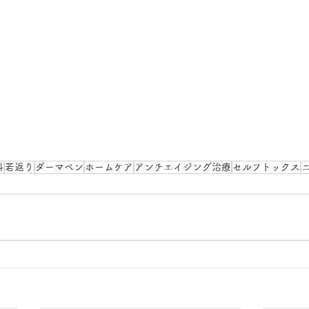
科
若返り
ダーマペン
ホームケア
アンチエイジング治療
セルフトックス