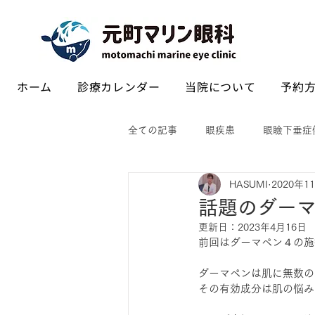
ホーム
診療カレンダー
当院について
予約方
全ての記事
眼疾患
眼瞼下垂症
HASUMI
2020年1
話題のダー
更新日：
2023年4月16日
前回はダーマペン４の施
ダーマペンは肌に無数の
その有効成分は肌の悩み