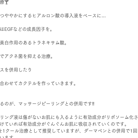
療🍸
つややかにするヒアルロン酸の導入液をベースに…
はEGFなどの成長因子を。
美白作用のあるトラネキサム酸。
でアクネ菌を抑える治療。
スを併用したり
合わせてカクテルを作っていきます。
るのが、マッサージピーリングとの併用
です‼
リング液は傷がないお肌にも入るように有効成分がリポソーム化
けていれば有効成分がぐんぐんお肌に吸収されていくのです。
を1クール治療として推奨していますが、ダーマペンとの併用で1回
います。