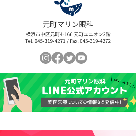
【セミナーレポート】話題の
他院
元町マリン眼科
肌育製剤「スキンバイブ」
ラ法
横浜市中区元町4-166 元町ユニオン3階
Tel. 045-319-4271 / Fax. 045-319-4272
と、土曜日担当の藤原先生の
（L
ご紹介
下の