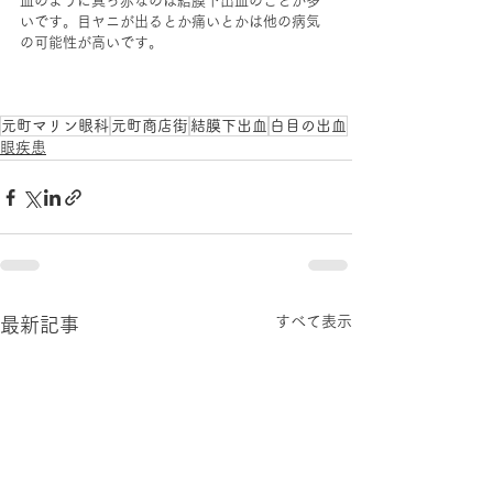
血のように真っ赤なのは結膜下出血のことが多
いです。目ヤニが出るとか痛いとかは他の病気
の可能性が高いです。
元町マリン眼科
元町商店街
結膜下出血
白目の出血
眼疾患
すべて表示
最新記事