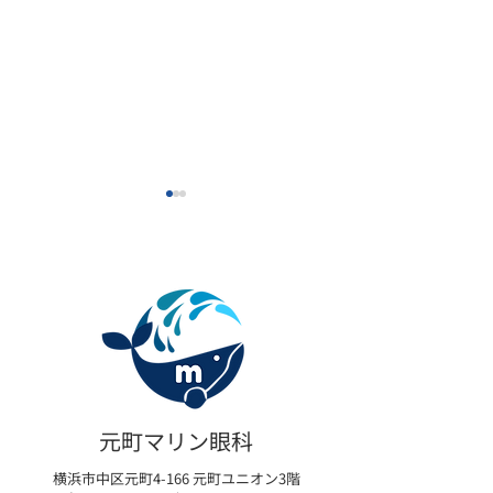
眼瞼下垂の新たな選択肢
【限定モニター
「アップニーク®ミニ点眼
瞼下垂術後の「
元町マリン眼科
液0.1%」取扱い開始のお
イム」を最小限
横浜市中区元町4-166 元町ユニオン3階