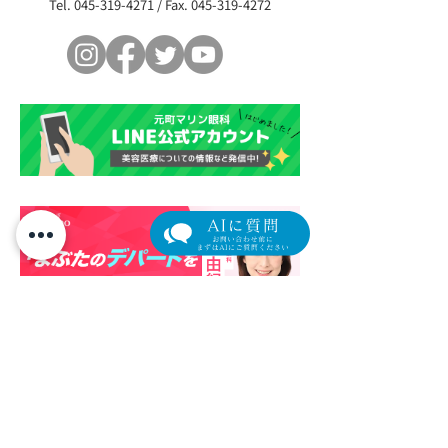
知らせ
リカバリープロ
Tel.
045-319-4271
/ Fax.
045-319-4272
の参加者を募集