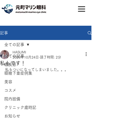
記事
全ての記事
HASUMI
全ての記事
2020年10月24日
読了時間: 2分
私もです！
眼疾患
私もついになってしまいました。。。
眼瞼下垂症例集
美容
コスメ
院内設備
クリニック歳時記
お知らせ