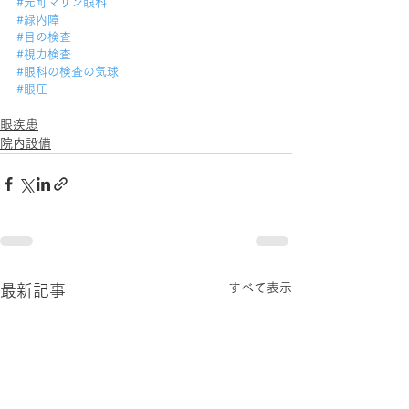
#元町マリン眼科
#緑内障
#目の検査
#視力検査
#眼科の検査の気球
#眼圧
眼疾患
院内設備
すべて表示
最新記事