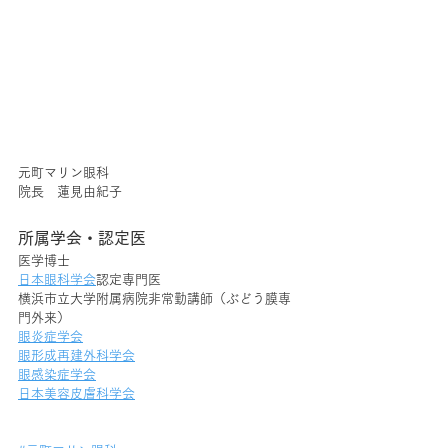
元町マリン眼科
院長　蓮見由紀子
所属学会・認定医
医学博士
日本眼科学会
認定専門医
横浜市立大学附属病院非常勤講師（ぶどう膜専
門外来）
眼炎症学会
眼形成再建外科学会
眼感染症学会
日本美容皮膚科学会