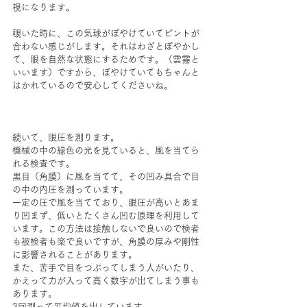
視になります。
覗いた時に、この気球がぼやけていてピントが
合わない感じがします。それはわざとぼやかし
て、眼を自然な状態にするためです。（雲霧と
いいます）ですから、ぼやけていてもちゃんと
はかれているので安心してくださいね。
続いて、眼圧を測ります。
機械の中の緑色の光を見ていると、風を当てら
れる検査です。
黒目（角膜）に風を当てて、その凹み具合で目
の中の内圧を測っています。
一定の圧で風を当てており、眼圧が高いとあま
り凹まず、低いとたくさん凹む原理を利用して
います。この方法は接触しないで良いので検者
も被検者も楽で良いですが、角膜の厚みや剛性
に影響されることがあります。
また、苦手で目をつぶってしまう人がいたり、
かえって力が入って高く数字が出てしまう事も
あります。
3回測って平均値を出しています。