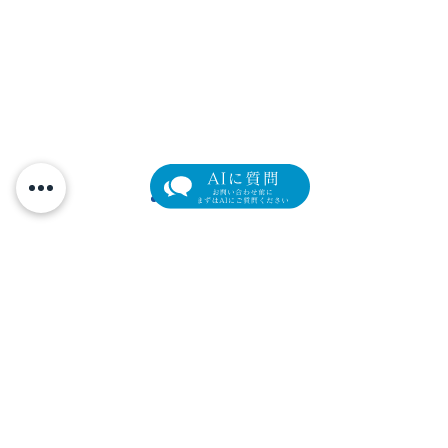
眼瞼下垂の新たな選択肢
【限定モニター
「アップニーク®ミニ点眼
瞼下垂術後の「
元町マリン眼科
液0.1%」取扱い開始のお
イム」を最小限