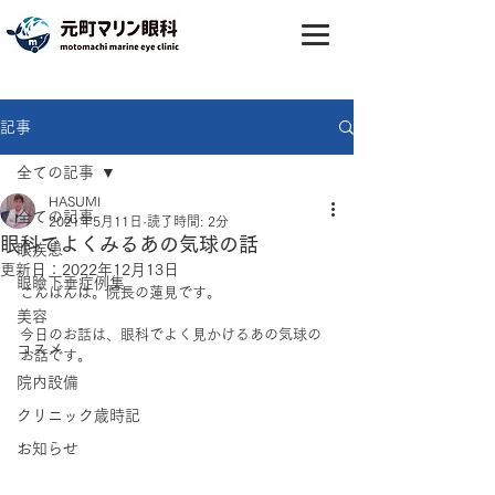
記事
全ての記事
HASUMI
全ての記事
2021年5月11日
読了時間: 2分
眼科でよくみるあの気球の話
眼疾患
更新日：
2022年12月13日
眼瞼下垂症例集
こんばんは。院長の蓮見です。
美容
今日のお話は、眼科でよく見かけるあの気球の
コスメ
お話です。
院内設備
クリニック歳時記
お知らせ