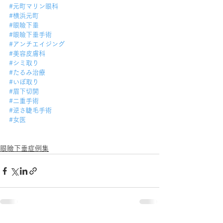
#元町マリン眼科
#横浜元町
#眼瞼下垂
#眼瞼下垂手術
#アンチエイジング
#美容皮膚科
#シミ取り
#たるみ治療
#いぼ取り
#眉下切開
#二重手術
#逆さ睫毛手術
#女医
眼瞼下垂症例集