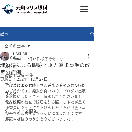
記事
全ての記事
HASUMI
全ての記事
2024年12月14日
読了時間: 3分
埋没法による眼瞼下垂と逆まつ毛の改
眼疾患
善の症例
眼瞼下垂症例集
更新日：
2024年12月27日
美容
埋没法による眼瞼下垂と逆まつ毛の改善の
症例
のご紹介です。経過が良いので、ブログの出演
コスメ
をお願いしたところ、快諾してくださいまし
院内設備
た。眼科の検査で眼圧を計る際、まぶたが重く
検査員にグッと持ち上げられたことが眼瞼下垂
クリニック歳時記
の手術を決意するきっかけになったそうです。
写真のご協力ありがとうございました！
お知らせ