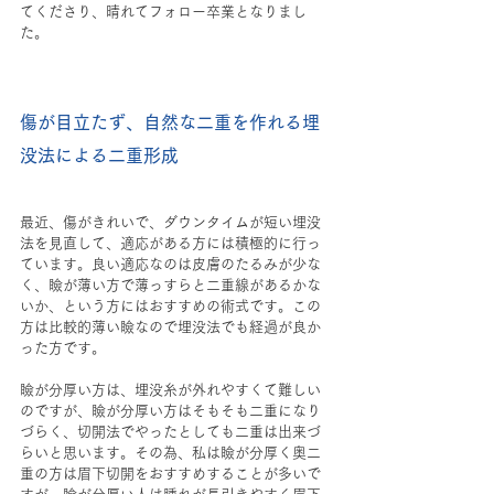
てくださり、晴れてフォロー卒業となりまし
た。
傷が目立たず、自然な二重を作れる埋
没法による二重形成
最近、傷がきれいで、ダウンタイムが短い埋没
法を見直して、適応がある方には積極的に行っ
ています。良い適応なのは皮膚のたるみが少な
く、瞼が薄い方で薄っすらと二重線があるかな
いか、という方にはおすすめの術式です。この
方は比較的薄い瞼なので埋没法でも経過が良か
った方です。
瞼が分厚い方は、埋没糸が外れやすくて難しい
のですが、瞼が分厚い方はそもそも二重になり
づらく、切開法でやったとしても二重は出来づ
らいと思います。その為、私は瞼が分厚く奥二
重の方は眉下切開をおすすめすることが多いで