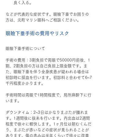
良く入る。
などが代表的な症状です。眼瞼下垂でお困りの
方は、元町マリン眼科へご相談ください。
眼瞼下垂手術の費用やリスク
眼瞼下垂手術について
手術の費用：3割負担で両眼で50000円前後、1
割、2割負担の方は自己負担上限金額です。ま
た、眼瞼下垂を伴う全身疾患が疑われる場合は
初診時に採血を行います。初診料と合わせて6~7
千円程度かかります。
手術時間は両眼で1時間程度で、局所麻酔下に行
います。
ダウンタイム：2~3日はかなりまぶたが腫れま
す。1週間後に抜糸を行います。内出血は2週間
程度で徐々に軽快します。1ヶ月位は朝むくんだ
り、まぶたが赤いなどの症状が見られることが
あります。傷の赤みは半年くらいで徐々に改善