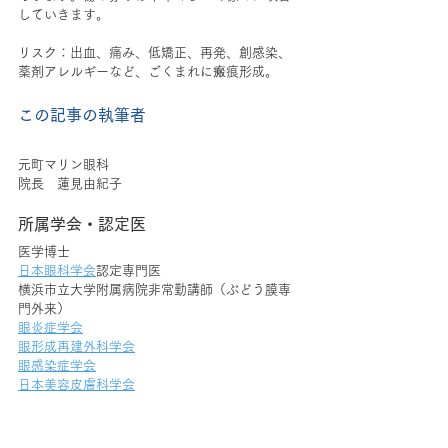
していきます。  
リスク：出血、痛み、低矯正、再発、創感染、
薬剤アレルギーなど、ごくまれに瘢痕形成。  
この記事の執筆者
元町マリン眼科
院長　蓮見由紀子
所属学会・認定医
医学博士
日本眼科学会
認定専門医
横浜市立大学附属病院非常勤講師（ぶどう膜専
門外来）
眼炎症学会
眼形成再建外科学会
眼感染症学会
日本美容皮膚科学会