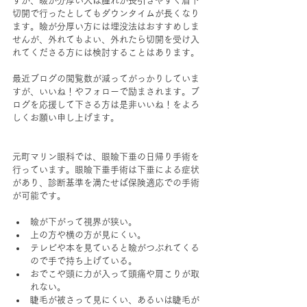
すが、瞼が分厚い人は腫れが長引きやすく眉下
切開で行ったとしてもダウンタイムが長くなり
ます。瞼が分厚い方には埋没法はおすすめしま
せんが、外れてもよい、外れたら切開を受け入
れてくださる方には検討することはあります。
最近ブログの閲覧数が減ってがっかりしていま
すが、いいね！やフォローで励まされます。ブ
ログを応援して下さる方は是非いいね！をよろ
しくお願い申し上げます。
元町マリン眼科では、眼瞼下垂の日帰り手術を
行っています。眼瞼下垂手術は下垂による症状
があり、診断基準を満たせば保険適応での手術
が可能です。
瞼が下がって視界が狭い。
上の方や横の方が見にくい。
テレビや本を見ていると瞼がつぶれてくる
ので手で持ち上げている。
おでこや頭に力が入って頭痛や肩こりが取
れない。
睫毛が被さって見にくい、あるいは睫毛が