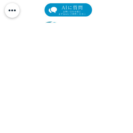
眼瞼下垂の新たな選択肢
【限定モニター
「アップニーク®ミニ点眼
瞼下垂術後の「
元町マリン眼科
液0.1%」取扱い開始のお
イム」を最小限
横浜市中区元町4-166 元町ユニオン3階
知らせ
リカバリープロ
Tel.
045-319-4271
/ Fax.
045-319-4272
の参加者を募集