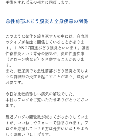
手術をすれば元の視力に回復します。
急性前部ぶどう膜炎と全身疾患の関係
このような発作を繰り返す方の中には、白血球
のタイプが発症に関係していることがありま
す。HLAB-27関連ぶどう膜炎といいます。強直
性脊椎炎という背骨の病気や、炎症性腸疾患
（クローン病など）を合併することがありま
す。
また、糖尿病でも急性前部ぶどう膜炎と同じよ
うな前眼部の炎症を起こすことがあり、鑑別が
必要です。
今日は比較的珍しい病気の解説でした。
本日もブログをご覧いただきありがとうござい
ます。
最近ブログの閲覧数が減ってがっかりしていま
すが、いいね！やフォローで励まされます。ブ
ログを応援して下さる方は是非いいね！をよろ
しくお願い申し上げます。