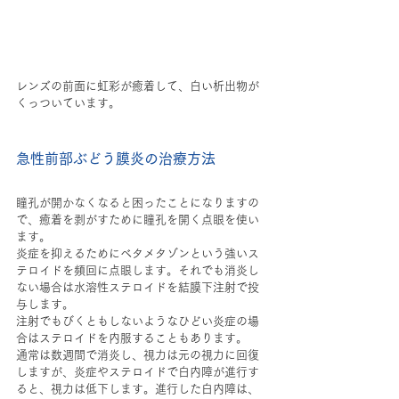
レンズの前面に虹彩が癒着して、白い析出物が
くっついています。
急性前部ぶどう膜炎の治療方法
瞳孔が開かなくなると困ったことになりますの
で、癒着を剥がすために瞳孔を開く点眼を使い
ます。
炎症を抑えるためにベタメタゾンという強いス
テロイドを頻回に点眼します。それでも消炎し
ない場合は水溶性ステロイドを結膜下注射で投
与します。
注射でもびくともしないようなひどい炎症の場
合はステロイドを内服することもあります。
通常は数週間で消炎し、視力は元の視力に回復
しますが、炎症やステロイドで白内障が進行す
ると、視力は低下します。進行した白内障は、