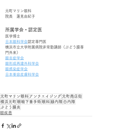
元町マリン眼科
院長　蓮見由紀子
所属学会・認定医
医学博士
日本眼科学会
認定専門医
横浜市立大学附属病院非常勤講師（ぶどう膜専
門外来）
眼炎症学会
眼形成再建外科学会
眼感染症学会
日本美容皮膚科学会
元町マリン眼科
アンチエイジング
元町商店街
横浜元町
眼瞼下垂手術
眼科
緑内障
白内障
ぶどう膜炎
眼疾患