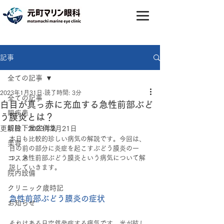
記事
全ての記事
2023年1月31日
読了時間: 3分
全ての記事
白目が真っ赤に充血する急性前部ぶど
眼疾患
う膜炎とは？
眼瞼下垂症例集
更新日：
2023年2月21日
本日も比較的珍しい病気の解説です。今回は、
美容
目の前の部分に炎症を起こすぶどう膜炎の一
コスメ
つ、急性前部ぶどう膜炎という病気について解
説していきます。
院内設備
クリニック歳時記
急性前部ぶどう膜炎の症状
お知らせ
それはある日突然発症する病気です。光が眩し