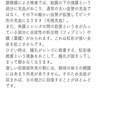
顕微鏡による検査では、結膜の下の強膜という
部分に充血がおこり、通常の太い血管の充血で
はなく、その下の細かい血管が拡張してピンク
色の充血になります（毛様充血）。
また、角膜とレンズの間の前房という水が入っ
ている部分に炎症性の析出物（フィブリン）や
膿（蓄膿）がみられます。これは虹彩が強い炎
症を起こすからです。
ひどい時は、瞳孔がレンズに癒着する、虹彩後
癒着という現象をおこして、瞳孔が固まってし
まって開かなくなります。
激しい前眼部所見の割には、眼球の後ろの網膜
にはあまり所見がありません。そのため炎症が
収まれば、元の視力に回復することがほとんど
です。