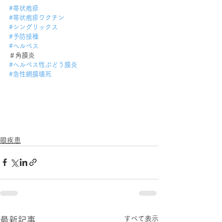
#帯状疱疹
#帯状疱疹ワクチン
#シングリックス
#予防接種
#ヘルペス
＃角膜炎
#ヘルペス性ぶどう膜炎
#急性網膜壊死
眼疾患
すべて表示
最新記事