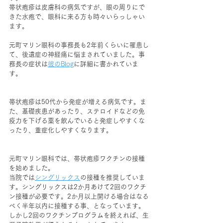
帯状疱疹は皮膚科の病気ですが、眼の周りにで
きた水疱で、眼科に来る方も時々いらっしゃい
ます。
元町マリン眼科の事務長も2年前くらいに罹患し
て、後遺症の神経痛に悩まされていました。事
務長の症状は
彼のBlog
に詳細に書かれていま
す。
帯状疱疹は50代から発症が増える病気です。ま
た、基礎疾患があったり、ステロイドなどの免
疫力を下げる薬を飲んでいると発症しやすくな
ったり、重症化しやすくなります。
元町マリン眼科では、帯状疱疹ワクチンの接種
を始めました。
当院では
シングリックス
の接種を推奨していま
す。シングリックスは2か月あけて2回のワクチ
ン接種が必要です。2か月以上開ける場合はなる
べく半年以内に接種する事、となっています。
しかし2回のワクチンプログラムを終えれば、生