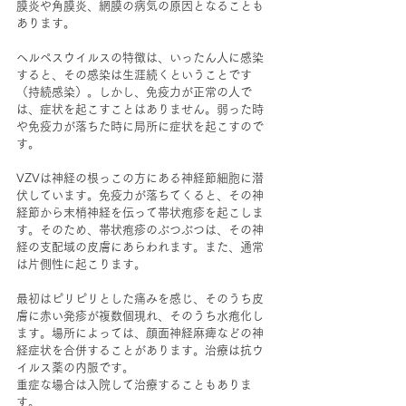
膜炎や角膜炎、網膜の病気の原因となることも
あります。
ヘルペスウイルスの特徴は、いったん人に感染
すると、その感染は生涯続くということです
（持続感染）。しかし、免疫力が正常の人で
は、症状を起こすことはありません。弱った時
や免疫力が落ちた時に局所に症状を起こすので
す。
VZVは神経の根っこの方にある神経節細胞に潜
伏しています。免疫力が落ちてくると、その神
経節から末梢神経を伝って帯状疱疹を起こしま
す。そのため、帯状疱疹のぶつぶつは、その神
経の支配域の皮膚にあらわれます。また、通常
は片側性に起こります。
最初はピリピリとした痛みを感じ、そのうち皮
膚に赤い発疹が複数個現れ、そのうち水疱化し
ます。場所によっては、顔面神経麻痺などの神
経症状を合併することがあります。治療は抗ウ
イルス薬の内服です。
重症な場合は入院して治療することもありま
す。