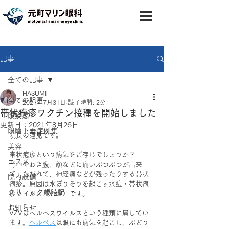
記事
全ての記事
HASUMI
全ての記事
2021年7月31日
読了時間: 2分
帯状疱疹ワクチン接種を開始しました
眼疾患
更新日：
2021年8月26日
眼瞼下垂症例集
院長の蓮見です。
美容
帯状疱疹という病気をご存じでしょうか？
コスメ
背中やわき腹、顔などに痛いぶつぶつが出来
て、ただれて、神経痛などが残ったりする帯状
院内設備
疱疹。原因は水ぼうそうを起こす水痘・帯状疱
クリニック歳時記
疹ウイルス（VZV）です。
お知らせ
VZVはヘルペスウイルスという種類に属してい
ます。
ヘルペス
は眼にも病気を起こし、ぶどう