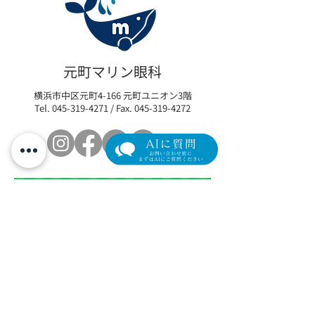
眼瞼下垂の新たな選択肢
【限定モニター
「アップニーク®ミニ点眼
瞼下垂術後の「
元町マリン眼科
液0.1%」取扱い開始のお
イム」を最小限
横浜市中区元町4-166 元町ユニオン3階
知らせ
リカバリープロ
Tel.
045-319-4271
/ Fax.
045-319-4272
の参加者を募集