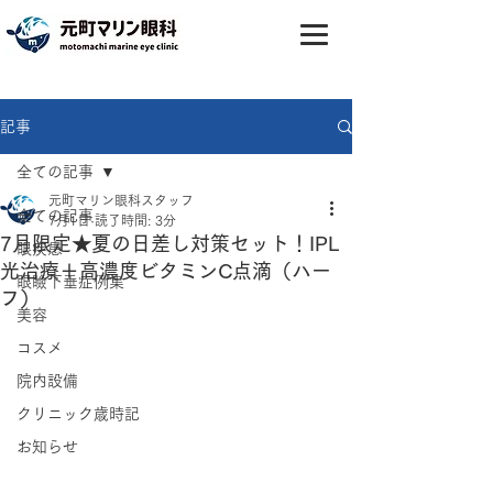
記事
全ての記事
元町マリン眼科スタッフ
全ての記事
7月1日
読了時間: 3分
7月限定★夏の日差し対策セット！IPL
眼疾患
光治療＋高濃度ビタミンC点滴（ハー
眼瞼下垂症例集
フ）
美容
コスメ
院内設備
クリニック歳時記
お知らせ