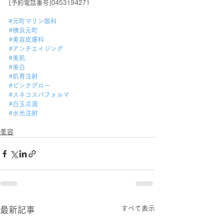
[予約電話番号]0453194271
#元町マリン眼科
#横浜元町
#美容皮膚科
#アンチエイジング
#美肌
#美白
#肌育注射
#ピンクグロー
#スネコスパフォルマ
#白玉点滴
#水光注射
美容
すべて表示
最新記事