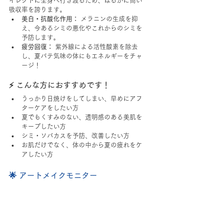
イレクトに全身へ行き渡るため、はるかに高い
吸収率を誇ります。
美白・抗酸化作用：
 メラニンの生成を抑
え、今あるシミの悪化やこれからのシミを
予防します。
疲労回復：
 紫外線による活性酸素を除去
し、夏バテ気味の体にもエネルギーをチャ
ージ！
⚡️ こんな方におすすめです！
うっかり日焼けをしてしまい、早めにアフ
ターケアをしたい方
夏でもくすみのない、透明感のある美肌を
キープしたい方
シミ・ソバカスを予防、改善したい方
お肌だけでなく、体の中から夏の疲れをケ
アしたい方
🌟 アートメイクモニター