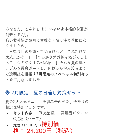
みなさん、こんにちは！ いよいよ本格的な夏が
到来する7月。
強い紫外線がお肌に容赦なく降り注ぐ季節にな
りましたね。
「日焼け止めを塗っているけれど、これだけで
大丈夫かな…」 「うっかり紫外線を浴びてしま
って、シミやくすみが心配…」そんな夏の肌ト
ラブルを徹底ガードし、内側から澄み渡るよう
な透明感を目指す
7月限定のスペシャル特別セッ
ト
をご用意しました！
🌟 7月限定！夏の日差し対策セット
夏の2大人気メニューを組み合わせた、今だけの
贅沢な特別プランです。
セット内容：
 IPL光治療 ＋ 高濃度ビタミン
C点滴（ハーフ）
特別価
定価31,900円→
格： 24,200円（税込）