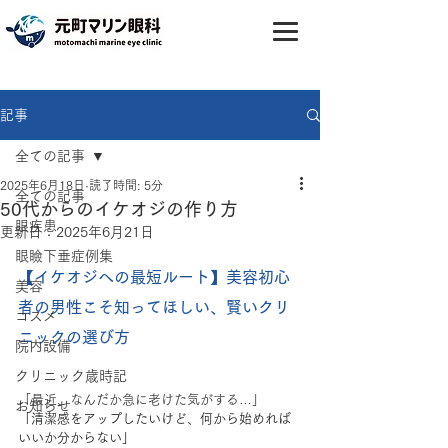
記事
全ての記事
2025年6月18日
読了時間: 5分
全ての記事
50代からのイケオジの作り方
眼疾患
更新日：
2025年6月21日
眼瞼下垂症例集
【イケオジへの最短ルート】美容初心
美容
者の男性こそ知ってほしい、賢いクリ
コスメ
ニックの選び方
院内設備
クリニック歳時記
「最近、なんだか急に老けた気がする…」
お知らせ
「清潔感をアップしたいけど、何から始めれば
いいか分からない」