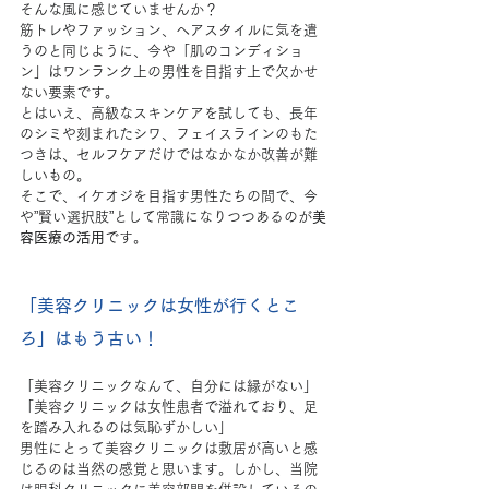
そんな風に感じていませんか？
筋トレやファッション、ヘアスタイルに気を遣
うのと同じように、今や「肌のコンディショ
ン」はワンランク上の男性を目指す上で欠かせ
ない要素です。
とはいえ、高級なスキンケアを試しても、長年
のシミや刻まれたシワ、フェイスラインのもた
つきは、セルフケアだけではなかなか改善が難
しいもの。
そこで、イケオジを目指す男性たちの間で、今
や”賢い選択肢”として常識になりつつあるのが
美
容医療の活用
です。
「美容クリニックは女性が行くとこ
ろ」はもう古い！
「美容クリニックなんて、自分には縁がない」
「美容クリニックは女性患者で溢れており、足
を踏み入れるのは気恥ずかしい」
男性にとって美容クリニックは敷居が高いと感
じるのは当然の感覚と思います。しかし、当院