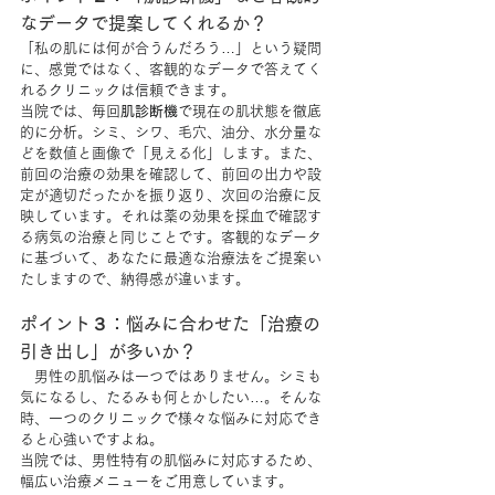
なデータで提案してくれるか？
「私の肌には何が合うんだろう…」という疑問
に、感覚ではなく、客観的なデータで答えてく
れるクリニックは信頼できます。
当院では、毎回
肌診断機
で現在の肌状態を徹底
的に分析。シミ、シワ、毛穴、油分、水分量な
どを数値と画像で「見える化」します。また、
前回の治療の効果を確認して、前回の出力や設
定が適切だったかを振り返り、次回の治療に反
映しています。それは薬の効果を採血で確認す
る病気の治療と同じことです。客観的なデータ
に基づいて、あなたに最適な治療法をご提案い
たしますので、納得感が違います。
ポイント３：悩みに合わせた「治療の
引き出し」が多いか？
　男性の肌悩みは一つではありません。シミも
気になるし、たるみも何とかしたい…。そんな
時、一つのクリニックで様々な悩みに対応でき
ると心強いですよね。
当院では、男性特有の肌悩みに対応するため、
幅広い治療メニューをご用意しています。