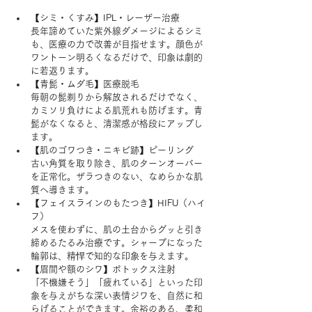
【シミ・くすみ】IPL・レーザー治療
長年諦めていた紫外線ダメージによるシミ
も、医療の力で改善が目指せます。顔色が
ワントーン明るくなるだけで、印象は劇的
に若返ります。
【青髭・ムダ毛】医療脱毛
毎朝の髭剃りから解放されるだけでなく、
カミソリ負けによる肌荒れも防げます。青
髭がなくなると、清潔感が格段にアップし
ます。
【肌のゴワつき・ニキビ跡】ピーリング
古い角質を取り除き、肌のターンオーバー
を正常化。ザラつきのない、なめらかな肌
質へ導きます。
【フェイスラインのもたつき】HIFU（ハイ
フ）
メスを使わずに、肌の土台からグッと引き
締めるたるみ治療です。シャープになった
輪郭は、精悍で知的な印象を与えます。
【眉間や額のシワ】ボトックス注射
「不機嫌そう」「疲れている」といった印
象を与えがちな深い表情ジワを、自然に和
らげることができます。余裕のある、柔和