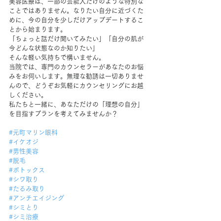
美容医療は、一部の芸能人だけのような特別な
ことではありません。なりたい自分に近づくた
めに、今の自分を少しだけアップデートするこ
とから始まります。
「ちょっと話だけ聞いてみたい」「自分の肌が
今どんな状態なのか知りたい」
そんな軽い気持ちで構いません。
当院では、専門のカウンセラーがあなたのお悩
みをお伺いします。無理な勧誘は一切ありませ
んので、どうぞお気軽にカウンセリングにお越
しください。
私たちと一緒に、あなただけの「理想の自分」
を目指すプランを考えてみませんか？
#元町マリン眼科
#イケオジ
#男性美容
#脱毛
#ボトックス
#シワ取り
#たるみ取り
#アンチエイジング
#シミとり
#シミ治療