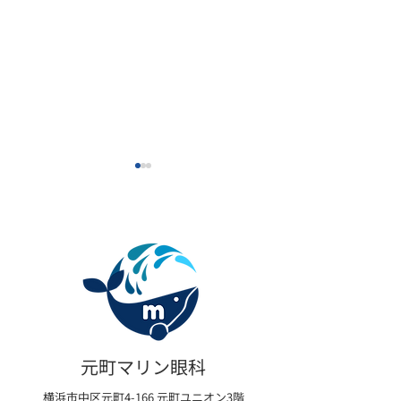
元町マリン眼科６周年記
【おかげさまで
念キャンペーン
ートメイク紹介
元町マリン眼科
がスタートしま
横浜市中区元町4-166 元町ユニオン3階