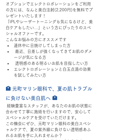
オプションでエレクトロポレーションをご利用
の方には、なんと美白注射(2,200円)を無料でプ
レゼントいたします！
「IPLやレーザートーニングも気になるけど、美
白ケアもしたい…」という方にぴったりのスペ
シャルオファーです。
こんなお悩みの方にオススメです
連休中に日焼けしてしまった方
 最近、日差しが強くなってきてお肌のダメ
ージが気になる方
 透明感のある明るいお肌を目指したい方
エレクトロポレーションと白玉点滴の効果
を試してみたい方
🏥 元町マリン眼科で、夏の肌トラブル
に負けない美白肌へ 🏥
 経験豊富なスタッフが、あなたのお肌の状態に
合わせて丁寧に施術を行いますので、安心して
スペシャルケアを受けていただけます。
この機会にぜひ、元町マリン眼科の美白スペシ
ャルケアで、夏の紫外線に負けない透明感あふ
れるお肌を手に入れませんか？