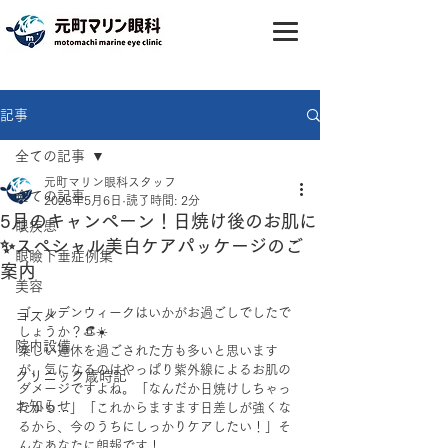
記事
全ての記事
元町マリン眼科スタッフ
全ての記事
2025年5月6日
読了時間: 2分
5月のキャンペーン！日焼け後のお肌に
眼疾患
✨スペシャル美白ケアパッケージのご
眼瞼下垂症例集
案内
美容
ゴールデンウィークはいかがお過ごしでしたで
コスメ
しょうか？👒☀️
院内設備
楽しい連休を過ごされた方も多いと思います
が、気になるのはやっぱり紫外線によるお肌の
クリニック歳時記
ダメージですよね。「なんだか日焼けしちゃっ
お知らせ
たかも…」「これからますます日差しが強くな
るから、今のうちにしっかりケアしたい！」そ
んなあなたに朗報です！