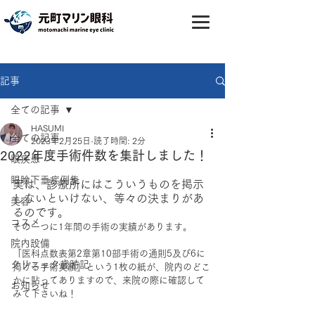
記事
全ての記事
HASUMI
全ての記事
2023年2月25日
読了時間: 2分
2022年度手術件数を集計しました！
眼疾患
眼瞼下垂症例集
実は、診療所にはこういうものを掲示
しないといけない、等々の決まりがあ
美容
るのです。
コスメ
その一つに1年間の手術の実績があります。
院内設備
「医科点数表第2章第10部手術の通則5及び6に
クリニック歳時記
掲げる手術実績」という1枚の紙が、院内のどこ
かに貼ってありますので、来院の際に確認して
お知らせ
みて下さいね！