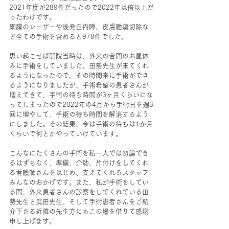
2021年度が289件だったので2022年は倍以上だ
ったわけです。
網膜のレーザーや後発白内障、皮膚腫瘍切除な
ど全ての手術を含めると978件でした。
思い起こせば開院当時は、外来の合間のお昼休
みに手術をしていました。田勢先生が来てくれ
るようになったので、その時間帯に手術ができ
るようになりましたが、手術希望の患者さんが
増えてきて、手術の待ち時間が3ヶ月くらいにな
ってしまったので2022年の4月から手術日を週3
回に増やして、手術の待ち時間を解消するよう
にしました。その結果、今は手術の待ちは1か月
くらいで何とかやっていけています。
こんなにたくさんの手術を私一人では勿論でき
るはずもなく、準備、介助、片付けをしてくれ
る看護師さんをはじめ、支えてくれるスタッフ
みんなのおかげです。また、私が手術をしてい
る間、外来患者さんの診察をしてくれている田
勢先生と武田先生、そして手術患者さんをご紹
介下さる近隣の先生方にもこの場を借りて感謝
申し上げます。