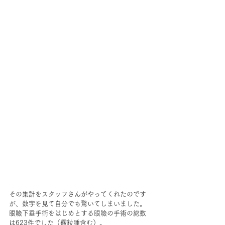
その集計をスタッフさんがやってくれたのです
が、数字を見て自分でも驚いてしまいました。
眼瞼下垂手術をはじめとする眼瞼の手術の総数
は623件でした（霰粒腫含む）。