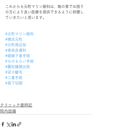
これからも元町マリン眼科は、瞼の事でお困り
の方により良い医療を提供できるように研鑽し
ていきたいと思います。
#元町マリン眼科
#横浜元町
#元町商店街
#美容皮膚科
#眼瞼下垂手術
#ものもらい手術
#霰粒腫摘出術
#逆さ睫毛
#二重手術
#眉下切開
クリニック歳時記
院内設備