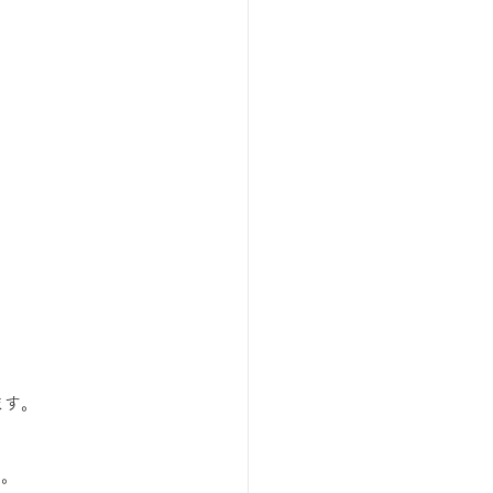
ます。
。
す。