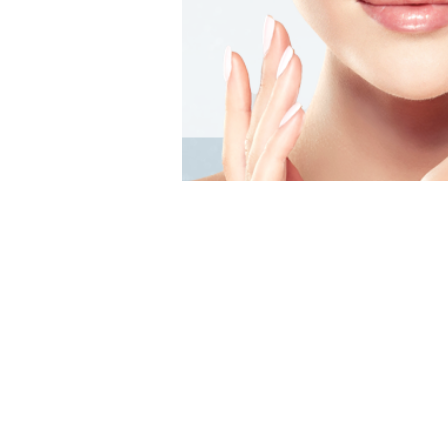
午
前
1
0
:
0
�眼科診察