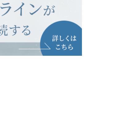
木
金
土
蓮
見
市
大
（
由
）
休
診
田
勢
1
.
3
.
5
週