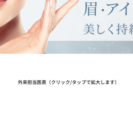
​外来担当医表（クリック/タップで拡大します）
月
火
水
0
~
1
3
:
3
0
蓮
見
田
勢
田
勢
（
由
）