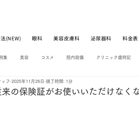
法(NEW)
眼科
美容皮膚科
泌尿器科
料金表
例集
美容
コスメ
院内設備
クリニック歳時記
タッフ
2025年11月26日
読了時間: 1分
、従来の保険証がお使いいただけなく