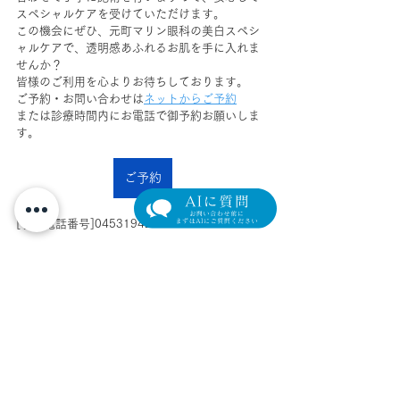
スペシャルケアを受けていただけます。
この機会にぜひ、元町マリン眼科の美白スペシ
ャルケアで、透明感あふれるお肌を手に入れま
せんか？
皆様のご利用を心よりお待ちしております。
ご予約・お問い合わせは
ネットからご予約
または診療時間内にお電話で御予約お願いしま
す。
ご予約
[予約電話番号]0453194276
#元町マリン眼科
#横浜元町
#美容皮膚科
#アンチエイジング
#美肌
#美白
#自分磨き
#美容点滴
#抽選会