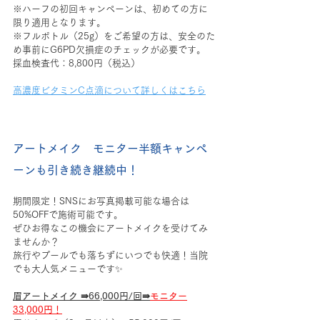
※ハーフの初回キャンペーンは、初めての方に
限り適用となります。
※フルボトル（25g）をご希望の方は、安全のた
め事前にG6PD欠損症のチェックが必要です。
採血検査代：8,800円（税込）
高濃度ビタミンC点滴について詳しくはこちら
アートメイク　モニター半額キャンペ
ーンも引き続き継続中！
期間限定！SNSにお写真掲載可能な場合は
50%OFFで施術可能です。
ぜひお得なこの機会にアートメイクを受けてみ
ませんか？
旅行やプールでも落ちずにいつでも快適！当院
でも大人気メニューです✨️
眉アートメイク ⇛66,000円/回⇛
モニター
33,000円！