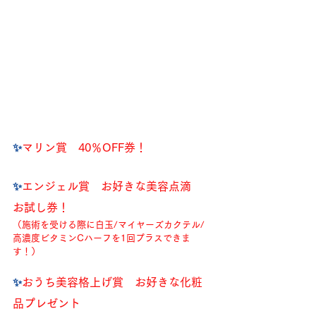
✨️
マリン賞　40％OFF券！
✨️
エンジェル賞　お好きな美容点滴　
お試し券！
（施術を受ける際に白玉/マイヤーズカクテル/
高濃度ビタミンCハーフを1回プラスできま
す！）
✨️
おうち美容格上げ賞　お好きな化粧
品プレゼント