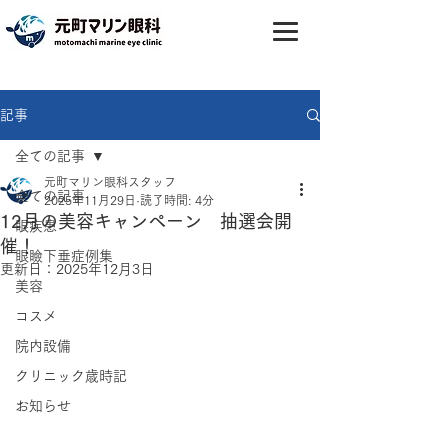
記事
全ての記事
元町マリン眼科スタッフ
全ての記事
2025年11月29日
読了時間: 4分
12月の美容キャンペーン 抽選会開
眼疾患
催！
眼瞼下垂症例集
更新日：
2025年12月3日
美容
コスメ
院内設備
クリニック歳時記
お知らせ