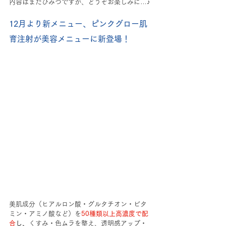
内容はまだひみつですが、どうぞお楽しみに…♪
12月より新メニュー、ピンクグロー肌
育注射が美容メニューに新登場！
美肌成分（ヒアルロン酸・グルタチオン・ビタ
ミン・アミノ酸など）を
50種類以上高濃度で配
合
し、
くすみ・色ムラを整え、透明感アップ・