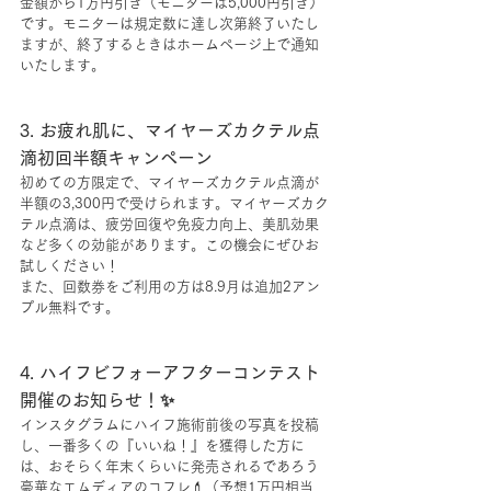
金額から1万円引き（モニターは5,000円引き）
です。モニターは規定数に達し次第終了いたし
ますが、終了するときはホームページ上で通知
いたします。
3. お疲れ肌に、マイヤーズカクテル点
滴初回半額キャンペーン
初めての方限定で、マイヤーズカクテル点滴が
半額の3,300円で受けられます。マイヤーズカク
テル点滴は、疲労回復や免疫力向上、美肌効果
など多くの効能があります。この機会にぜひお
試しください！
また、回数券をご利用の方は8.9月は追加2アン
プル無料です。
4. ハイフビフォーアフターコンテスト
開催のお知らせ！✨ 
インスタグラムにハイフ施術前後の写真を投稿
し、一番多くの『いいね！』を獲得した方に
は、おそらく年末くらいに発売されるであろう
豪華なエムディアのコフレ💄（予想1万円相当、