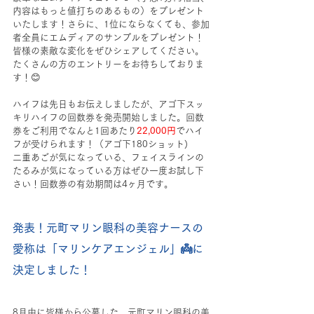
内容はもっと値打ちのあるもの）をプレゼント
いたします！さらに、1位にならなくても、参加
者全員にエムディアのサンプルをプレゼント！
皆様の素敵な変化をぜひシェアしてください。
たくさんの方のエントリー
をお待ちしておりま
す！😊
ハイフは先日もお伝えしましたが、アゴ下スッ
キリハイフの回数券を発売開始しました。回数
券をご利用でなんと1回あたり
22,000円
でハイ
フが受けられます！（アゴ下180ショット)
二重あごが気になっている、フェイスラインの
たるみが気になっている方はぜひ一度お試し下
さい！回数券の有効期間は4ヶ月です。
発表！元町マリン眼科の美容ナースの
愛称は「マリンケアエンジェル」👼に
決定しました！
8月中に皆様から公募した、元町マリン眼科の美