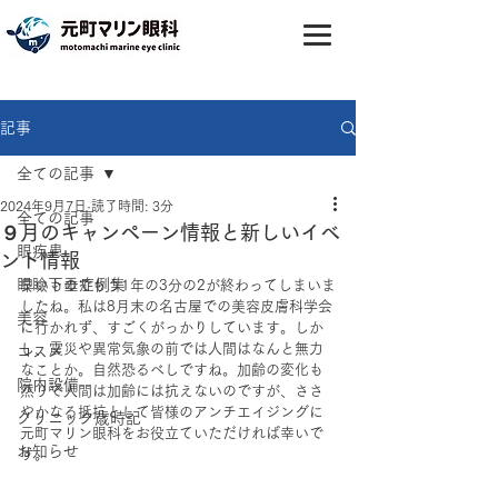
記事
全ての記事
2024年9月7日
読了時間: 3分
全ての記事
９月のキャンペーン情報と新しいイベ
眼疾患
ント情報
眼瞼下垂症例集
早いものでもう1年の3分の2が終わってしまいま
したね。私は8月末の名古屋での美容皮膚科学会
美容
に行かれず、すごくがっかりしています。しか
し、震災や異常気象の前では人間はなんと無力
コスメ
なことか。自然恐るべしですね。加齢の変化も
院内設備
然りで人間は加齢には抗えないのですが、ささ
やかなる抵抗として皆様のアンチエイジングに
クリニック歳時記
元町マリン眼科をお役立ていただければ幸いで
お知らせ
す。