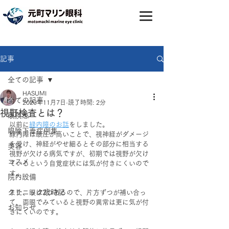
記事
全ての記事
HASUMI
全ての記事
2020年11月7日
読了時間: 2分
視野検査とは？
眼疾患
以前に
緑内障のお話
をしました。
眼瞼下垂症例集
緑内障は眼圧が高いことで、視神経がダメージ
を受け、神経がやせ細るとその部分に相当する
美容
視野が欠ける病気ですが、初期では視野が欠け
コスメ
ているという自覚症状には気が付きにくいので
す。
院内設備
クリニック歳時記
また、眼は2つあるので、片方ずつが補い合っ
て、両眼でみていると視野の異常は更に気が付
お知らせ
きにくいのです。