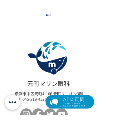
眼瞼下垂の新たな選択肢
【限定モニター
「アップニーク®ミニ点眼
瞼下垂術後の「
元町マリン眼科
液0.1%」取扱い開始のお
イム」を最小限
横浜市中区元町4-166 元町ユニオン3階
知らせ
リカバリープロ
Tel.
045-319-4271
/ Fax.
045-319-4272
の参加者を募集