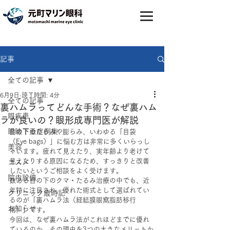
記事
全ての記事
6月9日
読了時間: 4分
全ての記事
裏ハムラってどんな手術？なぜ裏ハム
眼疾患
ラが良いの？眼形成専門医が解説
眼瞼下垂症例集
目の下のたるみや膨らみ、いわゆる「目袋
（Eye bags）」に悩む方は非常に多くいらっし
美容
ゃいます。疲れて見えたり、実年齢より老けて
見えたりする原因になるため、すっきりと改善
コスメ
したいというご相談をよく受けます。
院内設備
数ある目の下のクマ・たるみ治療の中でも、近
年特に注目され、優れた術式として選ばれてい
クリニック歳時記
るのが「裏ハムラ法（経結膜眼窩脂肪移行
お知らせ
術）」です。
今回は、なぜ裏ハムラ法がこれほどまでに優れ
ているのか、その理由を3つの大きなメリットか