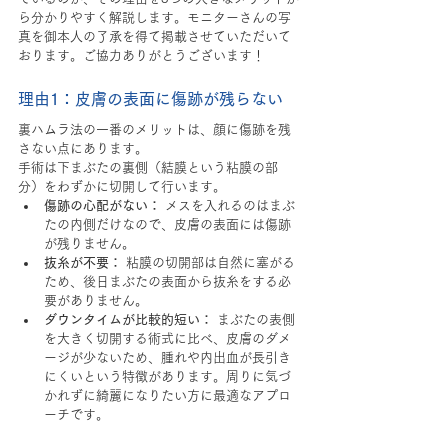
ら分かりやすく解説します。モニターさんの写
真を御本人の了承を得て掲載させていただいて
おります。ご協力ありがとうございます！
理由1：皮膚の表面に傷跡が残らない
裏ハムラ法の一番のメリットは、顔に傷跡を残
さない点にあります。
手術は下まぶたの裏側（結膜という粘膜の部
分）をわずかに切開して行います。
傷跡の心配がない：
 メスを入れるのはまぶ
たの内側だけなので、皮膚の表面には傷跡
が残りません。
抜糸が不要：
 粘膜の切開部は自然に塞がる
ため、後日まぶたの表面から抜糸をする必
要がありません。
ダウンタイムが比較的短い：
 まぶたの表側
を大きく切開する術式に比べ、皮膚のダメ
ージが少ないため、腫れや内出血が長引き
にくいという特徴があります。周りに気づ
かれずに綺麗になりたい方に最適なアプロ
ーチです。