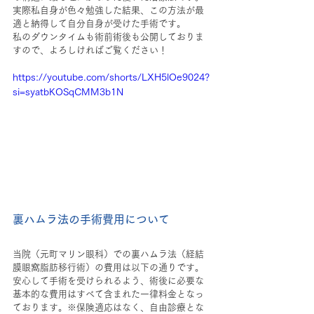
実際私自身が色々勉強した結果、この方法が最
適と納得して自分自身が受けた手術です。
私のダウンタイムも術前術後も公開しておりま
すので、よろしければご覧ください！
https://youtube.com/shorts/LXH5lOe9024?
si=syatbKOSqCMM3b1N
裏ハムラ法の手術費用について
当院（元町マリン眼科）での裏ハムラ法（経結
膜眼窩脂肪移行術）の費用は以下の通りです。
安心して手術を受けられるよう、術後に必要な
基本的な費用はすべて含まれた一律料金となっ
ております。※保険適応はなく、自由診療とな