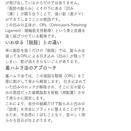
が飛び出しているからだけではありません。
「脂肪の膨らみ」とその下にある「凹み
（溝）」が隣り合うことで、強い影（黒クマ）
ができてしまうことが原因です。
この凹みの正体が、ORL（Orbicularis Retaining 
Ligament：眼輪筋支持靭帯）という骨と皮膚を
強く結びつけている靭帯です。
いわゆる「脱脂」との違い
単に脂肪を抜くだけの「脱脂」では、膨らみは
減ってもORLによる引き込み（凹み）が残って
しまい、影が消えきらないことがあります。
裏ハムラ法のアプローチ
裏ハムラ法では、この強固な靭帯（ORL）を丁
寧に剥がして骨から解放します。 引き込まれて
いた凹みのロックが解除され、そこに元々膨ら
みの原因だった眼窩脂肪を移動（再配置）させ
て滑らかに固定します。
これにより、自分の組織だけで膨らみと凹みの
「段差」を完全にフラットに整えることができ
るため、不自然にくぼむことなく、若々しく滑
らかな目元が仕上がります。