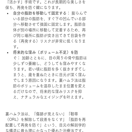
「活かす」手術です。これが長期的な美しさを
保ち、再発を防ぐ鍵になります。
自分の脂肪を移動して固定する：
 膨らんで
いる部分の脂肪を、すぐ下の凹んでいる部
分へ移動させて強固に固定します。脂肪自
体が別の場所に移動して定着するため、再
び同じ場所に脂肪が突き出てきて目袋を作
る（再発する）リスクが非常に低くなりま
す。
将来的な窪み（ボリューム不足）を防
ぐ：
 加齢とともに、目の周りの骨や脂肪は
少しずつ萎縮し、どうしても窪みやすくな
ります。若い頃に脂肪を多く抜きすぎてし
まうと、歳を重ねたときに目元が深く窪ん
でしまう原因になります。裏ハムラ法は脂
肪のボリュームを温存したまま位置を変え
るだけなので、将来的な窪みリスクを抑
え、ナチュラルなエイジングを叶えます。
裏ハムラ法は、「傷跡が見えない」「靭帯
（ORL）を解除して段差をなくす」「脂肪を再
配置して再発を防ぐ」という、目元の解剖学的
な構造に最も理にかなった優れた治療法です。