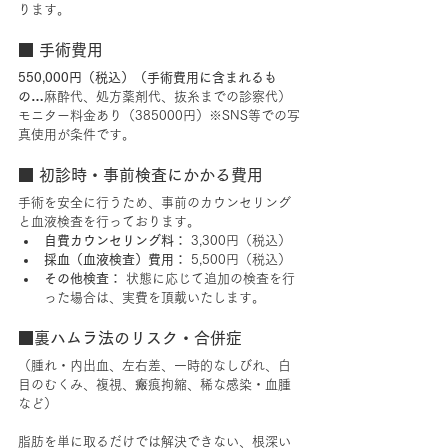
ります。
■ 手術費用
550,000円（税込）（手術費用に含まれるも
の…
麻酔代、処方薬剤代、抜糸までの診察代）
モニター料金あり（385000円）※SNS等での写
真使用が条件です。
■ 初診時・事前検査にかかる費用
手術を安全に行うため、事前のカウンセリング
と血液検査を行っております。
自費カウンセリング料：
 3,300円（税込）
採血（血液検査）費用：
 5,500円（税込）
その他検査：
 状態に応じて追加の検査を行
った場合は、実費を頂戴いたします。
■裏ハムラ法のリスク・合併症
（腫れ・内出血、左右差、一時的なしびれ、白
目のむくみ、複視、瘢痕拘縮、稀な感染・血腫
など）
脂肪を単に取るだけでは解決できない、根深い