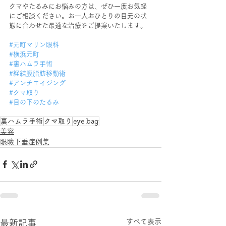
クマやたるみにお悩みの方は、ぜひ一度お気軽
にご相談ください。お一人おひとりの目元の状
態に合わせた最適な治療をご提案いたします。
#元町マリン眼科
#横浜元町
#裏ハムラ手術
#経結膜脂肪移動術
#アンチエイジング
#クマ取り
#目の下のたるみ
裏ハムラ手術
クマ取り
eye bag
美容
眼瞼下垂症例集
すべて表示
最新記事